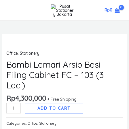
Skip
Rp
0
to
MAIN
content
MENU
Office
,
Stationery
Bambi Lemari Arsip Besi
Filing Cabinet FC – 103 (3
Laci)
Rp
4,300,000
+ Free Shipping
Bambi
ADD TO CART
Lemari
Arsip
Categories:
Office
,
Stationery
Besi