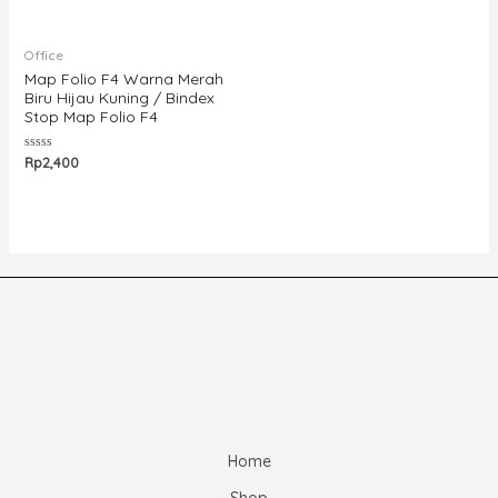
out
5
of
5
Office
Map Folio F4 Warna Merah
Biru Hijau Kuning / Bindex
Stop Map Folio F4
Rated
Rp
2,400
0
out
of
5
Home