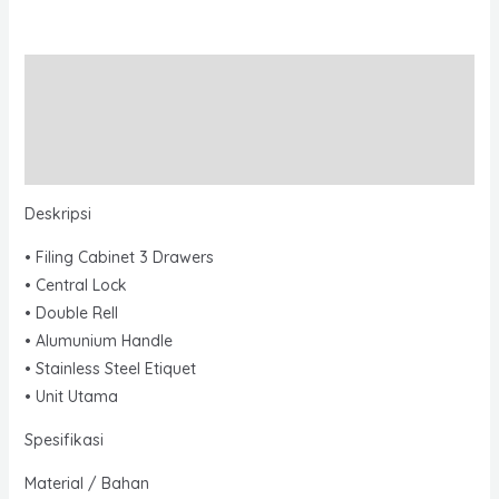
Filing
Cabinet
Description
FC
-
Additional information
103
Reviews (0)
(3
Laci)
Deskripsi
quantity
• Filing Cabinet 3 Drawers
• Central Lock
• Double Rell
• Alumunium Handle
• Stainless Steel Etiquet
• Unit Utama
Spesifikasi
Material / Bahan