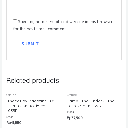
Save my name, email, and website in this browser
for the next time I comment.
Related products
Office
Office
Bindex Box Magazine File
Bambi Ring Binder 2 Ring
SUPER JUMBO 15 cm –
Folio 25 mm – 2021
1035B
Rated
Rp
37,500
0
Rated
Rp
41,850
out
0
of