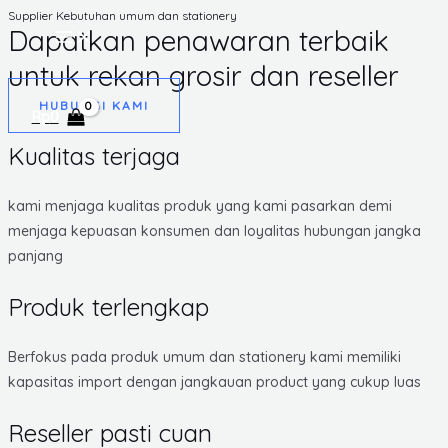
Supplier Kebutuhan umum dan stationery
Skip
Dapatkan penawaran terbaik
MAIN
to
MENU
untuk rekan grosir dan reseller
content
HUBUNGI KAMI
Rp
0
Kualitas terjaga
kami menjaga kualitas produk yang kami pasarkan demi
menjaga kepuasan konsumen dan loyalitas hubungan jangka
panjang
Produk terlengkap
Berfokus pada produk umum dan stationery kami memiliki
kapasitas import dengan jangkauan product yang cukup luas
Reseller pasti cuan