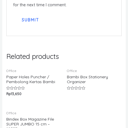
for the next time I comment.
Related products
Office
Office
Paper Holes Puncher /
Bambi Box Stationery
Pembolong Kertas Bambi
Organizer
Rp
13,650
Rated
Rated
0
0
out
out
of
of
5
5
Office
Bindex Box Magazine File
SUPER JUMBO 15 cm –