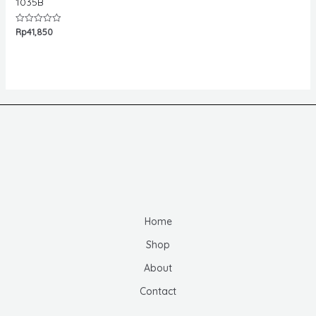
1035B
Rp
41,850
Rated
0
out
of
5
Home
Shop
About
Contact