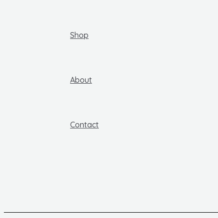
Shop
About
Contact