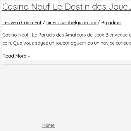
Casino Neuf Le Destin des Joue
Leave a Comment
/
ninecasinobelgium.com
/ By
admin
Casino Neuf : Le Paradis des Amateurs de Jeux Bienvenue da
coin. Que vous soyez un joueur aguerri ou un novice curieux
Casino
Read More »
Neuf
Le
Destin
des
Joueurs
Home