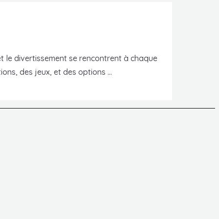
et le divertissement se rencontrent à chaque
ions, des jeux, et des options …