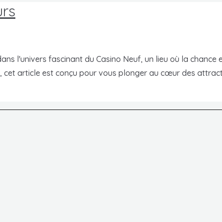
urs
ns l'univers fascinant du Casino Neuf, un lieu où la chance 
, cet article est conçu pour vous plonger au cœur des attract