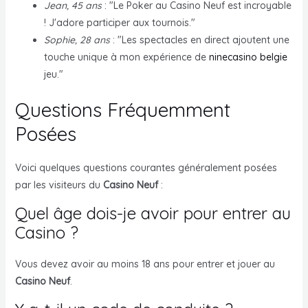
Jean, 45 ans
: "Le Poker au Casino Neuf est incroyable
! J'adore participer aux tournois."
Sophie, 28 ans
: "Les spectacles en direct ajoutent une
touche unique à mon expérience de
ninecasino belgie
jeu."
Questions Fréquemment
Posées
Voici quelques questions courantes généralement posées
par les visiteurs du
Casino Neuf
:
Quel âge dois-je avoir pour entrer au
Casino ?
Vous devez avoir au moins 18 ans pour entrer et jouer au
Casino Neuf
.