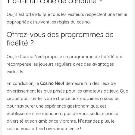
Y a-t-il un code de conduite ?
Oui, il est attendu que tous les visiteurs respectent une tenue
appropriée et suivent les règles du casino.
Offrez-vous des programmes de
fidélité ?
Oui, le Casino Neuf propose un programme de fidélité qui
récompense les joueurs réguliers avec des avantages
exclusifs.
En conclusion, le
Casino Neuf
demeure l'un des lieux de
divertissement les plus prisés pour les amateurs de jeux. Que
ce soit pour tenter votre chance aux machines à sous ou
pour savourer une expérience gastronomique, cet
établissement ne manquera pas de vous séduire par sa
diversité et son ambiance vibrante. N'attendez plus, le
casino vous attend avec impatience !