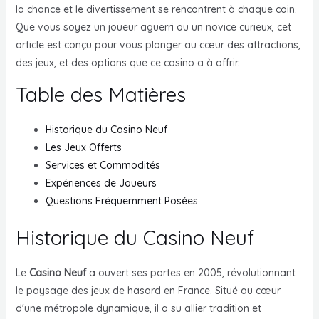
la chance et le divertissement se rencontrent à chaque coin.
Que vous soyez un joueur aguerri ou un novice curieux, cet
article est conçu pour vous plonger au cœur des attractions,
des jeux, et des options que ce casino a à offrir.
Table des Matières
Historique du Casino Neuf
Les Jeux Offerts
Services et Commodités
Expériences de Joueurs
Questions Fréquemment Posées
Historique du Casino Neuf
Le
Casino Neuf
a ouvert ses portes en 2005, révolutionnant
le paysage des jeux de hasard en France. Situé au cœur
d'une métropole dynamique, il a su allier tradition et