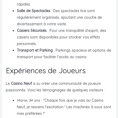
rapides.
Salle de Spectacles
: Des spectacles live sont
régulièrement organisés, ajoutant une couche de
divertissement à votre visite.
Casiers Sécurisés
: Pour une tranquillité d'esprit, des
casiers sont disponibles pour stocker vos effets
personnels.
Transport et Parking
: Parkings spacieux et options de
transport pour faciliter l'accès au casino.
Expériences de Joueurs
Le
Casino Neuf
a su créer une communauté de joueurs
passionnés. Voici les témoignages de quelques visiteurs :
Marie, 34 ans
: "Chaque fois que je vais au Casino
Neuf, je ressens l'excitation ! Les machines à sous sont
mes préférées !"