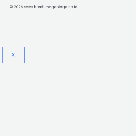
© 2026 www.bambimeganiaga.co.id
X