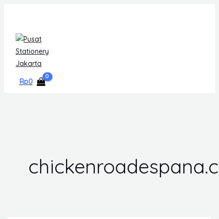
Skip
MAIN
to
MENU
content
Rp
0
chickenroadespana.