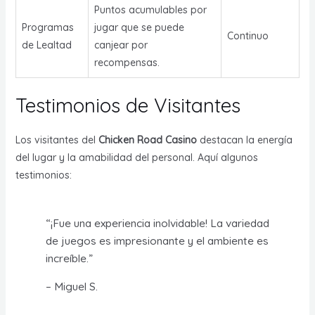
Puntos acumulables por
Programas
jugar que se puede
Continuo
de Lealtad
canjear por
recompensas.
Testimonios de Visitantes
Los visitantes del
Chicken Road Casino
destacan la energía
del lugar y la amabilidad del personal. Aquí algunos
testimonios:
“¡Fue una experiencia inolvidable! La variedad
de juegos es impresionante y el ambiente es
increíble.”
– Miguel S.