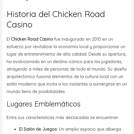
Historia del Chicken Road
Casino
El
Chicken Road Casino
fue inaugurado en 2010 en un
esfuerzo por revitalizar la economía local y proporcionar un
lugar de entretenimiento de alta calidad. Desde su apertura,
ha evolucionado en un destino icónico para los jugadores,
atrayendo a miles de personas de todo el mundo. Su diseño
arquitectónico fusiona elementos de la cultura local con un
estilo moderno que invita a los visitantes a sumergirse en un
mundo lleno de posibilidades.
Lugares Emblemáticos
Entre sus características más destacadas se encuentran:
El Salón de Juegos:
Un amplio espacio que alberga