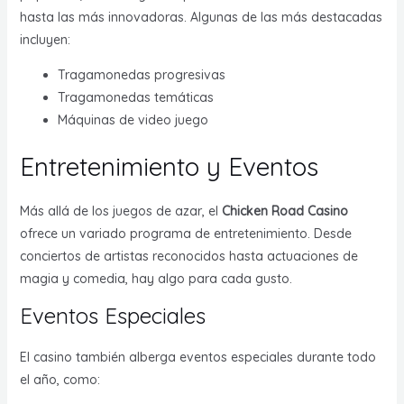
hasta las más innovadoras. Algunas de las más destacadas
incluyen:
Tragamonedas progresivas
Tragamonedas temáticas
Máquinas de video juego
Entretenimiento y Eventos
Más allá de los juegos de azar, el
Chicken Road Casino
ofrece un variado programa de entretenimiento. Desde
conciertos de artistas reconocidos hasta actuaciones de
magia y comedia, hay algo para cada gusto.
Eventos Especiales
El casino también alberga eventos especiales durante todo
el año, como: