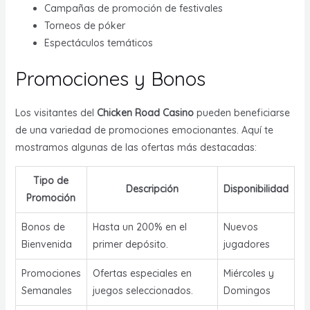
Campañas de promoción de festivales
Torneos de póker
Espectáculos temáticos
Promociones y Bonos
Los visitantes del
Chicken Road Casino
pueden beneficiarse
de una variedad de promociones emocionantes. Aquí te
mostramos algunas de las ofertas más destacadas:
Tipo de
Descripción
Disponibilidad
Promoción
Bonos de
Hasta un 200% en el
Nuevos
Bienvenida
primer depósito.
jugadores
Promociones
Ofertas especiales en
Miércoles y
Semanales
juegos seleccionados.
Domingos