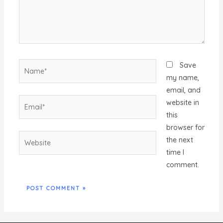
Name*
Save
my name,
email, and
Email*
website in
this
browser for
Website
the next
time I
comment.