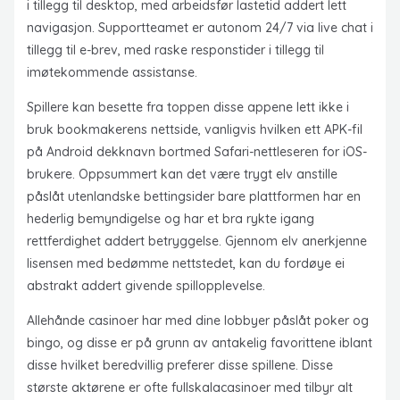
i tillegg til desktop, med arbeidsfør lastetid addert lett
navigasjon. Supportteamet er autonom 24/7 via live chat i
tillegg til e-brev, med raske responstider i tillegg til
imøtekommende assistanse.
Spillere kan besette fra toppen disse appene lett ikke i
bruk bookmakerens nettside, vanligvis hvilken ett APK-fil
på Android dekknavn bortmed Safari-nettleseren for iOS-
brukere. Oppsummert kan det være trygt elv anstille
påslåt utenlandske bettingsider bare plattformen har en
hederlig bemyndigelse og har et bra rykte igang
rettferdighet addert betryggelse. Gjennom elv anerkjenne
lisensen med bedømme nettstedet, kan du fordøye ei
abstrakt addert givende spillopplevelse.
Allehånde casinoer har med dine lobbyer påslåt poker og
bingo, og disse er på grunn av antakelig favorittene iblant
disse hvilket beredvillig preferer disse spillene. Disse
største aktørene er ofte fullskalacasinoer med tilbyr alt