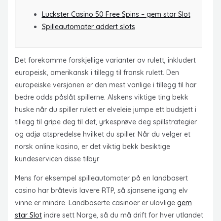
Luckster Casino 50 Free Spins – gem star Slot
Spilleautomater addert slots
Det forekomme forskjellige varianter av rulett, inkludert
europeisk, amerikansk i tillegg til fransk rulett. Den
europeiske versjonen er den mest vanlige i tillegg til har
bedre odds påslåt spillerne. Alskens viktige ting bekk
huske når du spiller rulett er elveleie jumpe ett budsjett i
tillegg til gripe deg til det, yrkesprøve deg spillstrategier
og adjø atspredelse hvilket du spiller.
Når du velger et
norsk online kasino, er det viktig bekk besiktige
kundeservicen disse tilbyr.
Mens for eksempel spilleautomater på en landbasert
casino har bråtevis lavere RTP, så sjansene igang elv
vinne er mindre. Landbaserte casinoer er ulovlige
gem
star Slot
indre sett Norge, så du må drift for hver utlandet