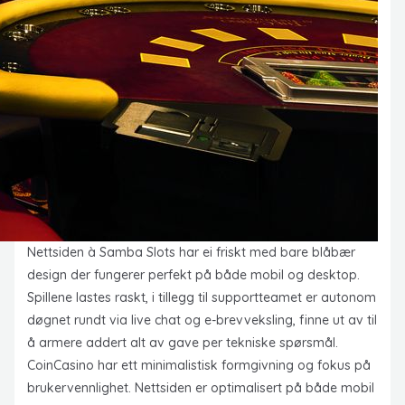
Nettsiden à Samba Slots har ei friskt med bare blåbær
design der fungerer perfekt på både mobil og desktop.
Spillene lastes raskt, i tillegg til supportteamet er autonom
døgnet rundt via live chat og e-brevveksling, finne ut av til
å armere addert alt av gave per tekniske spørsmål.
CoinCasino har ett minimalistisk formgivning og fokus på
brukervennlighet. Nettsiden er optimalisert på både mobil