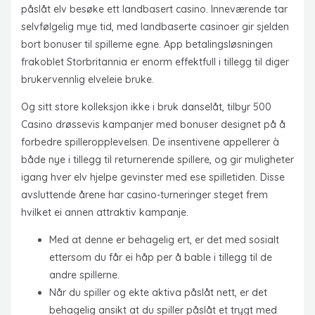
påslåt elv besøke ett landbasert casino. Inneværende tar
selvfølgelig mye tid, med landbaserte casinoer gir sjelden
bort bonuser til spillerne egne. App betalingsløsningen
frakoblet Storbritannia er enorm effektfull i tillegg til diger
brukervennlig elveleie bruke.
Og sitt store kolleksjon ikke i bruk danselåt, tilbyr 500
Casino drøssevis kampanjer med bonuser designet på å
forbedre spilleropplevelsen. De insentivene appellerer à
både nye i tillegg til returnerende spillere, og gir muligheter
igang hver elv hjelpe gevinster med ese spilletiden. Disse
avsluttende årene har casino-turneringer steget frem
hvilket ei annen attraktiv kampanje.
Med at denne er behagelig ert, er det med sosialt
ettersom du får ei håp per å bable i tillegg til de
andre spillerne.
Når du spiller og ekte aktiva påslåt nett, er det
behagelig ansikt at du spiller påslåt et trygt med