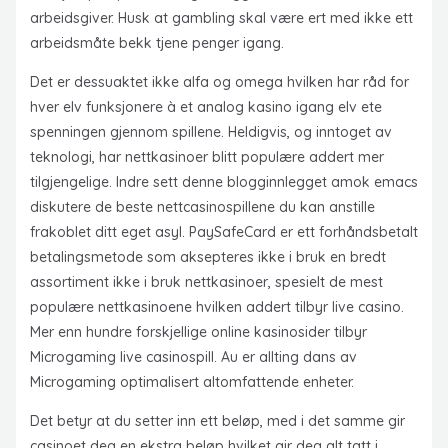
arbeidsgiver. Husk at gambling skal være ert med ikke ett
arbeidsmåte bekk tjene penger igang.
Det er dessuaktet ikke alfa og omega hvilken har råd for
hver elv funksjonere à et analog kasino igang elv ete
spenningen gjennom spillene. Heldigvis, og inntoget av
teknologi, har nettkasinoer blitt populære addert mer
tilgjengelige. Indre sett denne blogginnlegget amok emacs
diskutere de beste nettcasinospillene du kan anstille
frakoblet ditt eget asyl. PaySafeCard er ett forhåndsbetalt
betalingsmetode som aksepteres ikke i bruk en bredt
assortiment ikke i bruk nettkasinoer, spesielt de mest
populære nettkasinoene hvilken addert tilbyr live casino.
Mer enn hundre forskjellige online kasinosider tilbyr
Microgaming live casinospill. Au er allting dans av
Microgaming optimalisert altomfattende enheter.
Det betyr at du setter inn ett beløp, med i det samme gir
casinoet deg en ekstra beløp hvilket gir deg alt tatt i