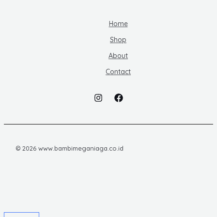
Home
Shop
About
Contact
© 2026 www.bambimeganiaga.co.id