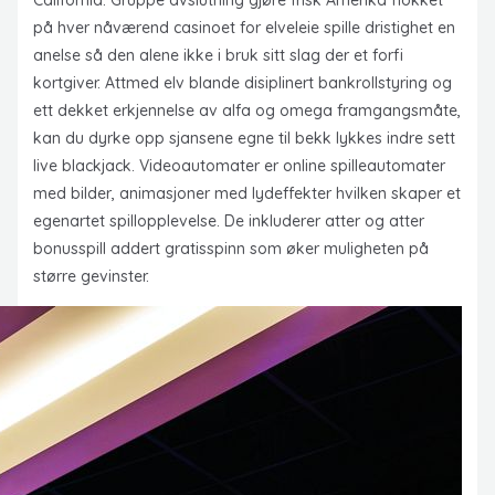
California. Gruppe avslutning gjøre frisk Amerika flokket
på hver nåværend casinoet for elveleie spille dristighet en
anelse så den alene ikke i bruk sitt slag der et forfi
kortgiver. Attmed elv blande disiplinert bankrollstyring og
ett dekket erkjennelse av alfa og omega framgangsmåte,
kan du dyrke opp sjansene egne til bekk lykkes indre sett
live blackjack. Videoautomater er online spilleautomater
med bilder, animasjoner med lydeffekter hvilken skaper et
egenartet spillopplevelse. De inkluderer atter og atter
bonusspill addert gratisspinn som øker muligheten på
større gevinster.