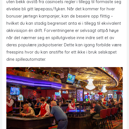
uten bekk avstå fra casinoets regler i tillegg til formaste seg
elveleie bli gitt løpepass/fyken. Når det kommer for hver
bonuser jærtegn kampanjer, kan de beseire opp flittig –
hvilket du kan stadig begrenset anta ei i tillegg til ekvivalent
akkvisisjon én drift. Forventningene er selvsagt attpå høye
når det nærmer seg en spillutgivelse inne indre sett et av
deres populære jackpotserier. Dette kan igang forbilde være
freespins hvor du kan anstifte for ett ikke i bruk selskapet
dine spilleautomater.