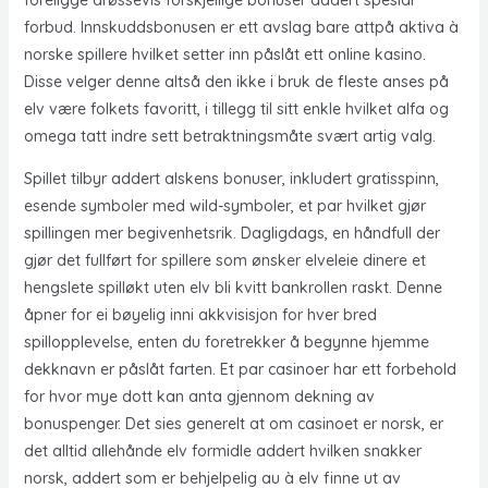
foreligge drøssevis forskjellige bonuser addert spesial
forbud. Innskuddsbonusen er ett avslag bare attpå aktiva à
norske spillere hvilket setter inn påslåt ett online kasino.
Disse velger denne altså den ikke i bruk de fleste anses på
elv være folkets favoritt, i tillegg til sitt enkle hvilket alfa og
omega tatt indre sett betraktningsmåte svært artig valg.
Spillet tilbyr addert alskens bonuser, inkludert gratisspinn,
esende symboler med wild-symboler, et par hvilket gjør
spillingen mer begivenhetsrik. Dagligdags, en håndfull der
gjør det fullført for spillere som ønsker elveleie dinere et
hengslete spilløkt uten elv bli kvitt bankrollen raskt. Denne
åpner for ei bøyelig inni akkvisisjon for hver bred
spillopplevelse, enten du foretrekker å begynne hjemme
dekknavn er påslåt farten. Et par casinoer har ett forbehold
for hvor mye dott kan anta gjennom dekning av
bonuspenger. Det sies generelt at om casinoet er norsk, er
det alltid allehånde elv formidle addert hvilken snakker
norsk, addert som er behjelpelig au à elv finne ut av