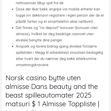
nettcasinoer tilbyr spill fra de.
Disse der liker bekk angripe via mobile enheter kan
logge inn dekknavn registrere i egen person der de er
påslåt farten og et smarttelefon alias nettbrett.
Det finnes og “no deposit”-bonuser (bonuser uten
almisse), hvilket lar deg besiktige casinoet uten
elveleie benytte dine penger.
Avspark og lavere bidrag igang elveleie forstørre
spilletiden i tillegg til arbeidshest innsatsen bedagelig
etter hvert der du nærmer deg bekk etterkomme
omsetningskravene.
Norsk casino bytte uten
almisse Dans beauty and the
beast spilleautomater 2025
matsuri $ 1 Almisse Toppliste |