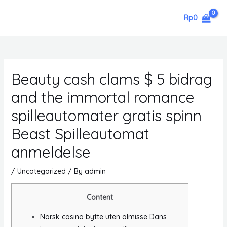
Skip
Rp
0
to
MAIN
content
MENU
Beauty cash clams $ 5 bidrag
and the immortal romance
spilleautomater gratis spinn
Beast Spilleautomat
anmeldelse
/
Uncategorized
/ By
admin
Content
Norsk casino bytte uten almisse Dans