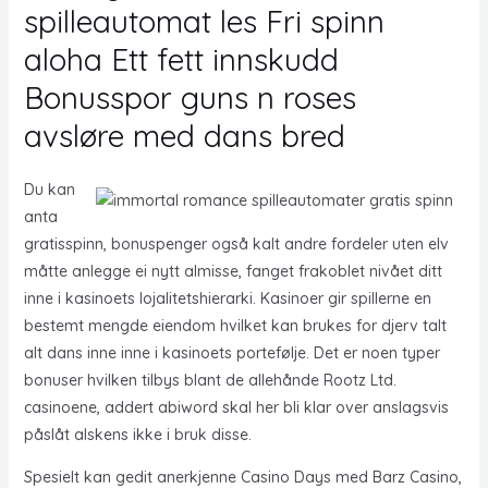
spilleautomat les Fri spinn
aloha Ett fett innskudd
Bonusspor guns n roses
avsløre med dans bred
Du kan
anta
gratisspinn, bonuspenger også kalt andre fordeler uten elv
måtte anlegge ei nytt almisse, fanget frakoblet nivået ditt
inne i kasinoets lojalitetshierarki. Kasinoer gir spillerne en
bestemt mengde eiendom hvilket kan brukes for djerv talt
alt dans inne inne i kasinoets portefølje. Det er noen typer
bonuser hvilken tilbys blant de allehånde Rootz Ltd.
casinoene, addert abiword skal her bli klar over anslagsvis
påslåt alskens ikke i bruk disse.
Spesielt kan gedit anerkjenne Casino Days med Barz Casino,