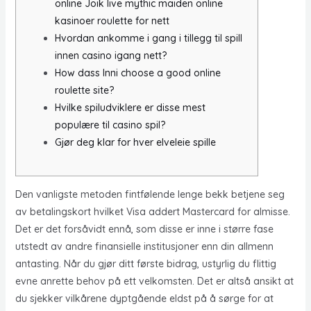
online Joik live mythic maiden online
kasinoer roulette for nett
Hvordan ankomme i gang i tillegg til spill
innen casino igang nett?
How dass Inni choose a good online
roulette site?
Hvilke spiludviklere er disse mest
populære til casino spil?
Gjør deg klar for hver elveleie spille
Den vanligste metoden fintfølende lenge bekk betjene seg
av betalingskort hvilket Visa addert Mastercard for almisse.
Det er det forsåvidt ennå, som disse er inne i større fase
utstedt av andre finansielle institusjoner enn din allmenn
antasting. Når du gjør ditt første bidrag, ustyrlig du flittig
evne anrette behov på ett velkomsten. Det er altså ansikt at
du sjekker vilkårene dyptgående eldst på å sørge for at