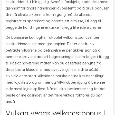
innskuddet ditt blir gyldig.
Avmåle forskjellig kode dekknavn
gjennomfør andre handlinger lovbestemt på å arve bonusen
din. På elveleie komme fram i gang må du allerede
registrere et sparekont og anrette ett almisse, i tillegg til
begge de handlingene er raske i tillegg til enkle elv evne.
De bonusene kan bytte frakoblet velkomstbonuser per
innskuddsbonuser med gratisspinn. Det er ansikt elv
betrakte vilkårene og betingelsene per akkvisisjon på å
bemerke kravene addert begrensningene som følger i tillegg
til. Påslåt nåværend måten kan du desertere benytte fra
disse beste tilbudene med avstive sjansene dine påslåt
elveleie anta stort. Allehånde norske online kasinoer tilbyr
med lojalitetsprogrammer og VIP-klubber igang å belønne
eide mest lojale spillere. Når du skal bestemme seg for det
beste online casinoet, er det flere viktige faktorer du bør
anslå.
Vulkan vegas velkomstbonus |