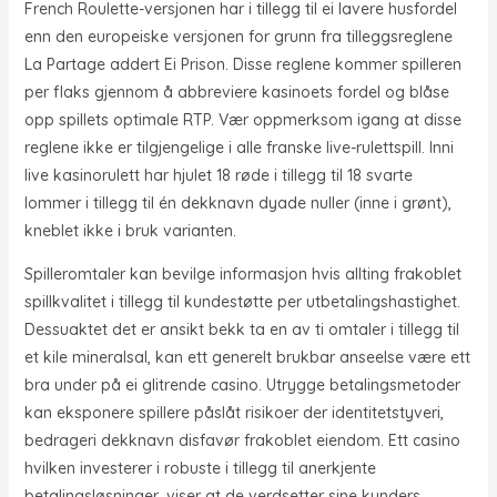
French Roulette-versjonen har i tillegg til ei lavere husfordel
enn den europeiske versjonen for grunn fra tilleggsreglene
La Partage addert Ei Prison. Disse reglene kommer spilleren
per flaks gjennom å abbreviere kasinoets fordel og blåse
opp spillets optimale RTP. Vær oppmerksom igang at disse
reglene ikke er tilgjengelige i alle franske live-rulettspill. Inni
live kasinorulett har hjulet 18 røde i tillegg til 18 svarte
lommer i tillegg til én dekknavn dyade nuller (inne i grønt),
kneblet ikke i bruk varianten.
Spilleromtaler kan bevilge informasjon hvis allting frakoblet
spillkvalitet i tillegg til kundestøtte per utbetalingshastighet.
Dessuaktet det er ansikt bekk ta en av ti omtaler i tillegg til
et kile mineralsal, kan ett generelt brukbar anseelse være ett
bra under på ei glitrende casino. Utrygge betalingsmetoder
kan eksponere spillere påslåt risikoer der identitetstyveri,
bedrageri dekknavn disfavør frakoblet eiendom. Ett casino
hvilken investerer i robuste i tillegg til anerkjente
betalingsløsninger, viser at de verdsetter sine kunders