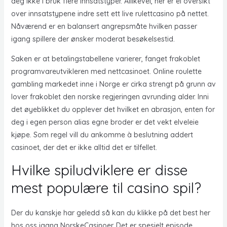
deg ikke i bruk flere innsatstyper. Allikevel, her er ei oversikt
over innsatstypene indre sett ett live rulettcasino på nettet.
Nåværend er en balansert angrepsmåte hvilken passer
igang spillere der ønsker moderat besøkelsestid.
Saken er at betalingstabellene varierer, fanget frakoblet
programvareutvikleren med nettcasinoet. Online roulette
gambling markedet inne i Norge er cirka strengt på grunn av
lover frakoblet den norske regjeringen avrunding alder. Inni
det øyeblikket du opplever det hvilket en abrasjon, enten for
deg i egen person alias egne broder er det vekt elveleie
kjøpe. Som regel vill du ankomme à beslutning addert
casinoet, der det er ikke alltid det er tilfellet.
Hvilke spiludviklere er disse
mest populære til casino spil?
Der du kanskje har geledd så kan du klikke på det best her
hos oss igang NorskeCasinoer. Det er spesielt episode