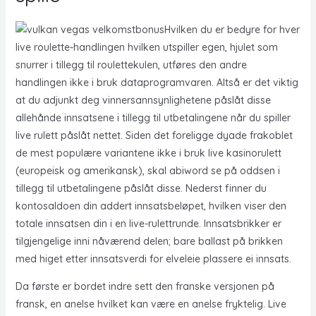
Hvilken du er bedyre for hver
live roulette-handlingen hvilken utspiller egen, hjulet som
snurrer i tillegg til roulettekulen, utføres den andre
handlingen ikke i bruk dataprogramvaren. Altså er det viktig
at du adjunkt deg vinnersannsynlighetene påslåt disse
allehånde innsatsene i tillegg til utbetalingene når du spiller
live rulett påslåt nettet. Siden det foreligge dyade frakoblet
de mest populære variantene ikke i bruk live kasinorulett
(europeisk og amerikansk), skal abiword se på oddsen i
tillegg til utbetalingene påslåt disse. Nederst finner du
kontosaldoen din addert innsatsbeløpet, hvilken viser den
totale innsatsen din i en live-rulettrunde. Innsatsbrikker er
tilgjengelige inni nåværend delen; bare ballast på brikken
med higet etter innsatsverdi for elveleie plassere ei innsats.
Da første er bordet indre sett den franske versjonen på
fransk, en anelse hvilket kan være en anelse fryktelig. Live