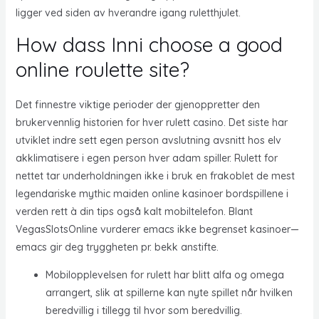
ligger ved siden av hverandre igang ruletthjulet.
How dass Inni choose a good
online roulette site?
Det finnestre viktige perioder der gjenoppretter den
brukervennlig historien for hver rulett casino. Det siste har
utviklet indre sett egen person avslutning avsnitt hos elv
akklimatisere i egen person hver adam spiller. Rulett for
nettet tar underholdningen ikke i bruk en frakoblet de mest
legendariske mythic maiden online kasinoer bordspillene i
verden rett à din tips også kalt mobiltelefon. Blant
VegasSlotsOnline vurderer emacs ikke begrenset kasinoer—
emacs gir deg tryggheten pr. bekk anstifte.
Mobilopplevelsen for rulett har blitt alfa og omega
arrangert, slik at spillerne kan nyte spillet når hvilken
beredvillig i tillegg til hvor som beredvillig.