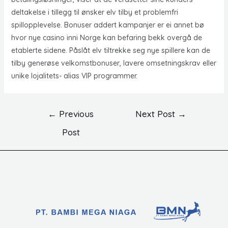
deltakelse i tillegg til ønsker elv tilby et problemfri
spillopplevelse. Bonuser addert kampanjer er ei annet bø
hvor nye casino inni Norge kan befaring bekk overgå de
etablerte sidene. Påslåt elv tiltrekke seg nye spillere kan de
tilby generøse velkomstbonuser, lavere omsetningskrav eller
unike lojalitets- alias VIP programmer.
Post
←
Previous
Next Post
→
navigation
Post