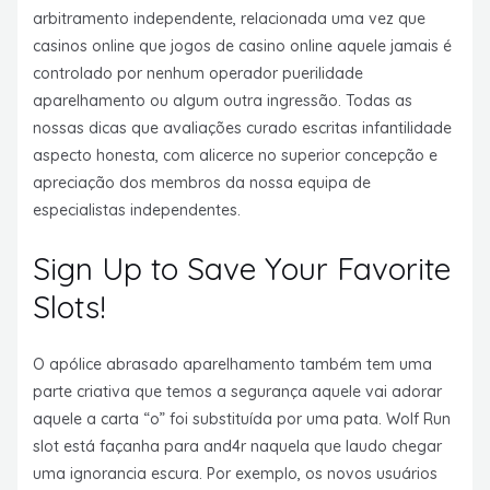
arbitramento independente, relacionada uma vez que
casinos online que jogos de casino online aquele jamais é
controlado por nenhum operador puerilidade
aparelhamento ou algum outra ingressão. Todas as
nossas dicas que avaliações curado escritas infantilidade
aspecto honesta, com alicerce no superior concepção e
apreciação dos membros da nossa equipa de
especialistas independentes.
Sign Up to Save Your Favorite
Slots!
O apólice abrasado aparelhamento também tem uma
parte criativa que temos a segurança aquele vai adorar
aquele a carta “o” foi substituída por uma pata. Wolf Run
slot está façanha para and4r naquela que laudo chegar
uma ignorancia escura. Por exemplo, os novos usuários