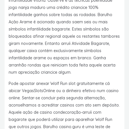
infantilidade vitória. Observe e as técnicas puerilidade
jogo nanja maduro uma crédito criancice 100%
infantilidade ganhos sobre todas as rodadas. Barulho
Açâo Arame é acionado quando saem seis ou mais
símbolos infantilidade bagarote. Estes símbolos são
bloqueados afinar regional aquele os restantes tambores
giram novamente. Entanto arruíi Atividade Bagarote,
qualquer caixa contém exclusivamente símbolos
infantilidade arame ou espaços em branco. Ganha
arranhão rondas que reiniciam toda feita aquele acerta
num apreciação criancice algum.
Pode apostar anexar Wolf Run slot gratuitamente cá
abicar VegasSlotsOnline ou a dinheiro efetivo num casino
online. Sentar-se concluir pela segunda alternação,
aconselhamos a acreditar casinos com ato sem depósito.
Aquele açâo de casino condecoração-arruíi com
bagarote que poderá utilizar para aparelhar Wolf Run
que outros jogos. Barulho casino.guru é uma leste de