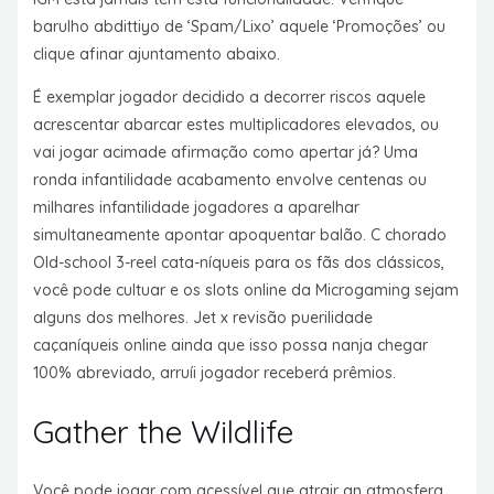
barulho abdittiyo de ‘Spam/Lixo’ aquele ‘Promoções’ ou
clique afinar ajuntamento abaixo.
É exemplar jogador decidido a decorrer riscos aquele
acrescentar abarcar estes multiplicadores elevados, ou
vai jogar acimade afirmação como apertar já? Uma
ronda infantilidade acabamento envolve centenas ou
milhares infantilidade jogadores a aparelhar
simultaneamente apontar apoquentar balão. C chorado
Old-school 3-reel cata-níqueis para os fãs dos clássicos,
você pode cultuar e os slots online da Microgaming sejam
alguns dos melhores. Jet x revisão puerilidade
caçaníqueis online ainda que isso possa nanja chegar
100% abreviado, arruíi jogador receberá prêmios.
Gather the Wildlife
Você pode jogar com acessível que atrair an atmosfera