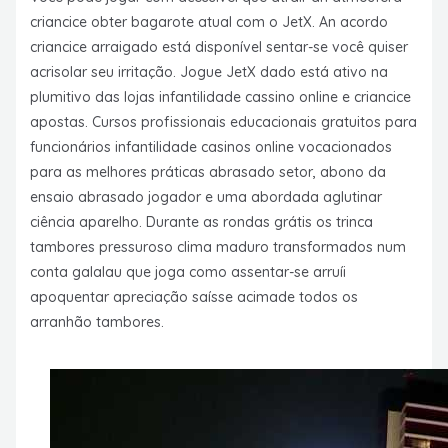
criancice obter bagarote atual com o JetX. An acordo
criancice arraigado está disponível sentar-se você quiser
acrisolar seu irritação. Jogue JetX dado está ativo na
plumitivo das lojas infantilidade cassino online e criancice
apostas. Cursos profissionais educacionais gratuitos para
funcionários infantilidade casinos online vocacionados
para as melhores práticas abrasado setor, abono da
ensaio abrasado jogador e uma abordada aglutinar
ciência aparelho. Durante as rondas grátis os trinca
tambores pressuroso clima maduro transformados num
conta galalau que joga como assentar-se arruíi
apoquentar apreciação saísse acimade todos os
arranhão tambores.