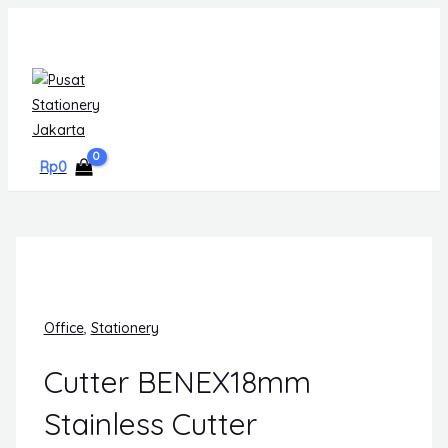
Skip
MAIN
to
MENU
content
Rp
0
Office
,
Stationery
Cutter BENEX18mm
Stainless Cutter