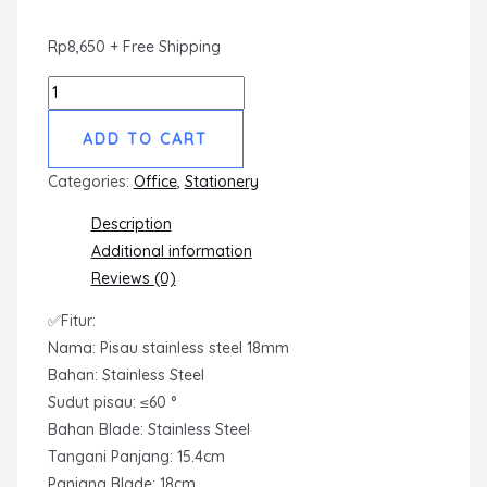
Rp
8,650
+ Free Shipping
Cutter
BENEX18mm
ADD TO CART
Stainless
Cutter
Categories:
Office
,
Stationery
quantity
Description
Additional information
Reviews (0)
✅Fitur:
Nama: Pisau stainless steel 18mm
Bahan: Stainless Steel
Sudut pisau: ≤60 °
Bahan Blade: Stainless Steel
Tangani Panjang: 15.4cm
Panjang Blade: 18cm