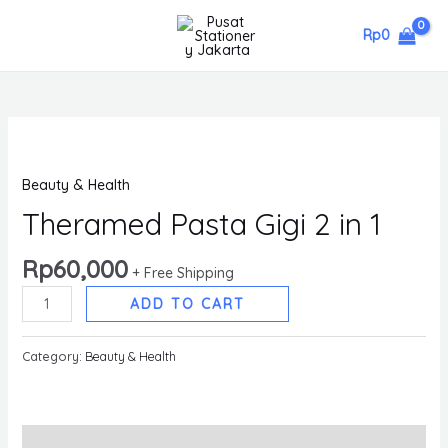
Skip
Rp
0
to
MAIN
content
MENU
Beauty & Health
Theramed Pasta Gigi 2 in 1
Rp
60,000
+ Free Shipping
Theramed
ADD TO CART
Pasta
Gigi
Category:
Beauty & Health
2
in
1
Description
quantity