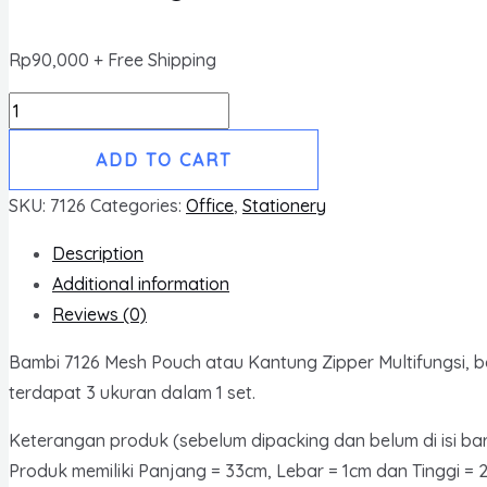
Rp
90,000
+ Free Shipping
Tas
Tangan
ADD TO CART
Penyimpan
Dokumen
SKU:
7126
Categories:
Office
,
Stationery
3
Description
in
Additional information
1
Reviews (0)
Motif
Jaring
Bambi 7126 Mesh Pouch atau Kantung Zipper Multifungsi, ba
Bambi
terdapat 3 ukuran dalam 1 set.
7126
Keterangan produk (sebelum dipacking dan belum di isi ba
Mesh
Produk memiliki Panjang = 33cm, Lebar = 1cm dan Tinggi =
Zip