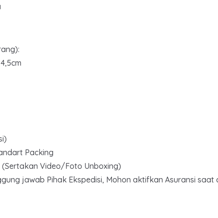
a
rang):
14,5cm
i)
tandart Packing
0% (Sertakan Video/Foto Unboxing)
ggung jawab Pihak Ekspedisi, Mohon aktifkan Asuransi saat 