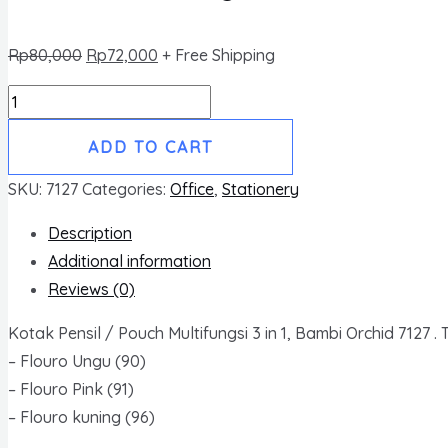
Rp
80,000
Rp
72,000
+ Free Shipping
BAMBI
Kotak
ADD TO CART
Pensil
/
SKU:
7127
Categories:
Office
,
Stationery
Pouch
Description
Multifungsi
Additional information
3
Reviews (0)
in
1
Kotak Pensil / Pouch Multifungsi 3 in 1, Bambi Orchid 7127 . T
model
– Flouro Ungu (90)
Jaring
– Flouro Pink (91)
-
– Flouro kuning (96)
Orchid