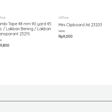
fice
Office
mbi Tape 48 mm 90 yard 45
Mini Clipboard A6 23203
c / Lakban Bening / Lakban
ansparant 23215
Rated
Rp
9,000
0
out
ted
p
9,800
of
5
t