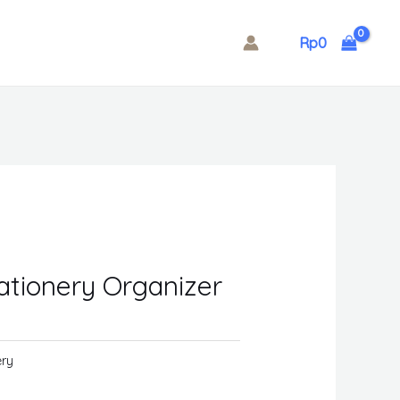
Rp
0
ationery Organizer
ery