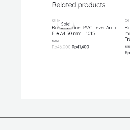
Related products
Office
Of
Sale!
Sale!
Bambi Ordner PVC Lever Arch
Ba
File A4 50 mm – 1015
mi
Tr
Rated
Rp
46,000
Rp
41,400
0
Ra
R
out
0
of
ou
5
of
5