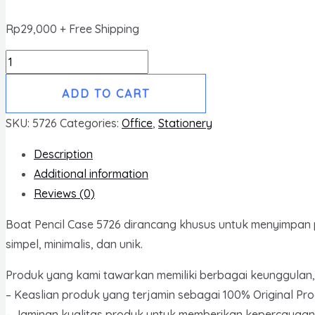
Rp
29,000
+ Free Shipping
Bambi
Boat
ADD TO CART
Pencil
Case
SKU:
5726
Categories:
Office
,
Stationery
5726
Description
quantity
Additional information
Reviews (0)
Boat Pencil Case 5726 dirancang khusus untuk menyimpan p
simpel, minimalis, dan unik.
Produk yang kami tawarkan memiliki berbagai keunggulan, 
– Keaslian produk yang terjamin sebagai 100% Original Pr
– Jaminan kualitas produk untuk memberikan kepercayaa