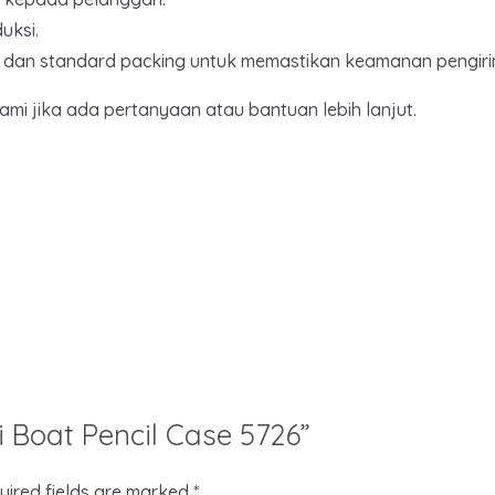
uksi.
rol dan standard packing untuk memastikan keamanan pengir
i jika ada pertanyaan atau bantuan lebih lanjut.
i Boat Pencil Case 5726”
uired fields are marked
*