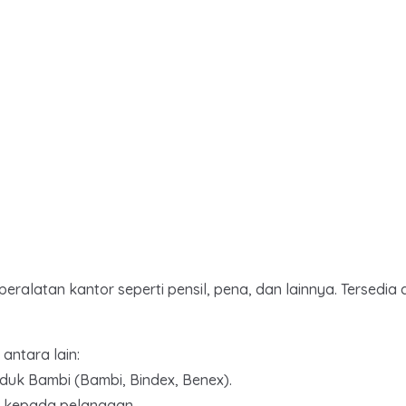
eralatan kantor seperti pensil, pena, dan lainnya. Tersedi
antara lain:
oduk Bambi (Bambi, Bindex, Benex).
n kepada pelanggan.