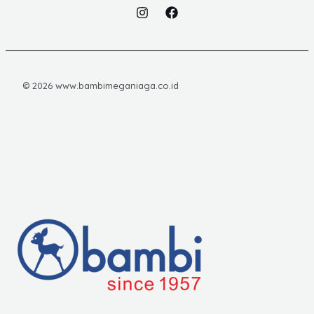
© 2026 www.bambimeganiaga.co.id