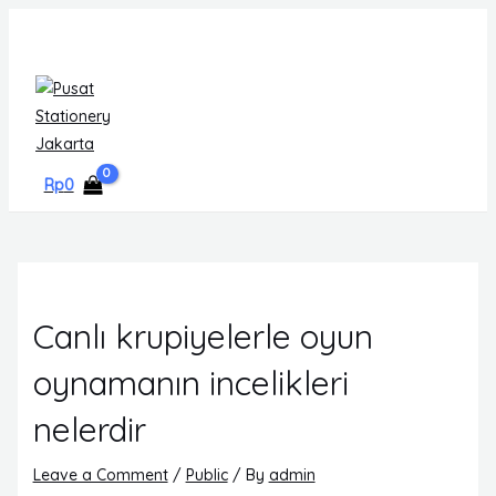
Skip
MAIN
to
MENU
content
Rp
0
Canlı krupiyelerle oyun
oynamanın incelikleri
nelerdir
Leave a Comment
/
Public
/ By
admin