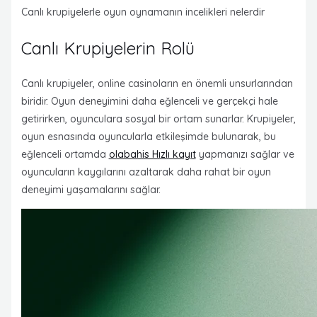
Canlı krupiyelerle oyun oynamanın incelikleri nelerdir
Canlı Krupiyelerin Rolü
Canlı krupiyeler, online casinoların en önemli unsurlarından
biridir. Oyun deneyimini daha eğlenceli ve gerçekçi hale
getirirken, oyunculara sosyal bir ortam sunarlar. Krupiyeler,
oyun esnasında oyuncularla etkileşimde bulunarak, bu
eğlenceli ortamda
olabahis Hızlı kayıt
yapmanızı sağlar ve
oyuncuların kaygılarını azaltarak daha rahat bir oyun
deneyimi yaşamalarını sağlar.