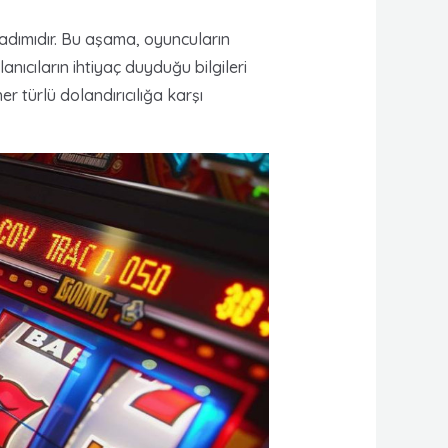
lk adımıdır. Bu aşama, oyuncuların
nıcıların ihtiyaç duyduğu bilgileri
her türlü dolandırıcılığa karşı