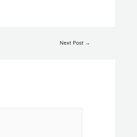
Next Post
→