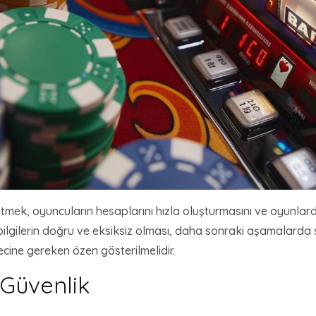
etmek, oyuncuların hesaplarını hızla oluşturmasını ve oyunlar
n bilgilerin doğru ve eksiksiz olması, daha sonraki aşamalarda
cine gereken özen gösterilmelidir.
 Güvenlik