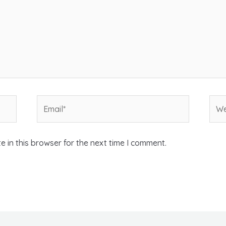
Email*
Web
 in this browser for the next time I comment.