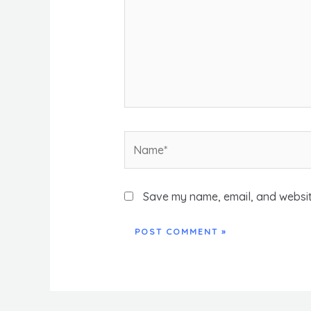
Name*
Save my name, email, and website