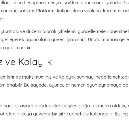
kullanıcıların hesaplarına erişim sağlamalarının ana yoludur. G
ti öneme sahiptir. Platform, kullanıcıların verilerini korumak a
ır.
oluşturması ve düzenli olarak şifrelerini güncellemeleri önerilme
 engelleyerek oyuncuların güvenliğini artırır. Unutulmaması gerek
an yapılmasıdır.
z ve Kolaylık
ş işlemlerinde maksimum hız ve kolaylık sunmayı hedeflemektedi
mamlanabilir. Bu sayede, oyuncular hemen oyun oynamaya başl
ın kayıt sırasında belirledikleri bilgileri doğru girmeleri oldukça ö
labilir veya güvenilir bir şifre yöneticisi kullanabilir. Bu, hız