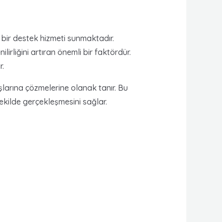
li bir destek hizmeti sunmaktadır.
irliğini artıran önemli bir faktördür.
r.
şlarına çözmelerine olanak tanır. Bu
şekilde gerçekleşmesini sağlar.