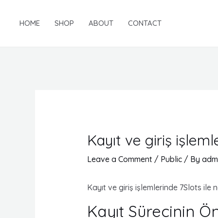
Skip
to
HOME
SHOP
ABOUT
CONTACT
content
Kayıt ve giriş işleml
Leave a Comment
/
Public
/ By
adm
Kayıt ve giriş işlemlerinde 7Slots ile 
Kayıt Sürecinin Ö