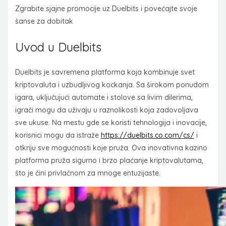
Zgrabite sjajne promocije uz Duelbits i povećajte svoje
šanse za dobitak
Uvod u Duelbits
Duelbits je savremena platforma koja kombinuje svet
kriptovaluta i uzbudljivog kockanja. Sa širokom ponudom
igara, uključujući automate i stolove sa livim dilerima,
igrači mogu da uživaju u raznolikosti koja zadovoljava
sve ukuse. Na mestu gde se koristi tehnologija i inovacije,
korisnici mogu da istraže
https://duelbits.co.com/cs/
i
otkriju sve mogućnosti koje pruža. Ova inovativna kazino
platforma pruža sigurno i brzo plaćanje kriptovalutama,
što je čini privlačnom za mnoge entuzijaste.