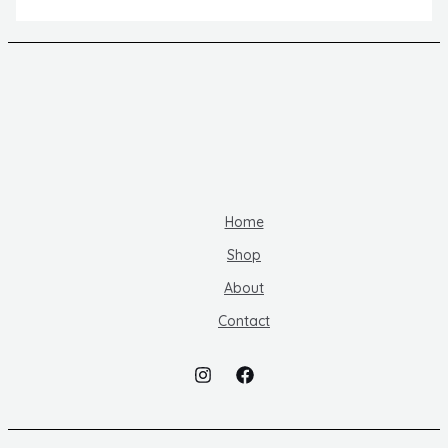
Home
Shop
About
Contact