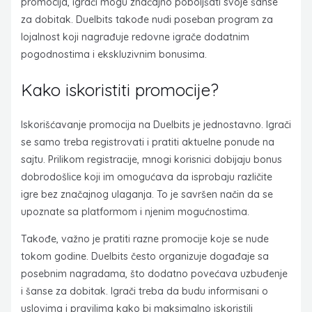
promocija, igrači mogu značajno poboljšati svoje šanse
za dobitak. Duelbits takođe nudi poseban program za
lojalnost koji nagrađuje redovne igrače dodatnim
pogodnostima i ekskluzivnim bonusima.
Kako iskoristiti promocije?
Iskorišćavanje promocija na Duelbits je jednostavno. Igrači
se samo treba registrovati i pratiti aktuelne ponude na
sajtu. Prilikom registracije, mnogi korisnici dobijaju bonus
dobrodošlice koji im omogućava da isprobaju različite
igre bez značajnog ulaganja. To je savršen način da se
upoznate sa platformom i njenim mogućnostima.
Takođe, važno je pratiti razne promocije koje se nude
tokom godine. Duelbits često organizuje događaje sa
posebnim nagradama, što dodatno povećava uzbuđenje
i šanse za dobitak. Igrači treba da budu informisani o
uslovima i pravilima kako bi maksimalno iskoristili