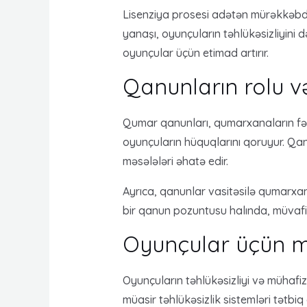
Lisenziya prosesi adətən mürəkkəbdir
yanaşı, oyunçuların təhlükəsizliyini 
oyunçular üçün etimad artırır.
Qanunların rolu v
Qumar qanunları, qumarxanaların fəa
oyunçuların hüquqlarını qoruyur. Qanu
məsələləri əhatə edir.
Ayrıca, qanunlar vasitəsilə qumarxana
bir qanun pozuntusu halında, müvafiq
Oyunçular üçün mü
Oyunçuların təhlükəsizliyi və mühafiz
müasir təhlükəsizlik sistemləri tətbi