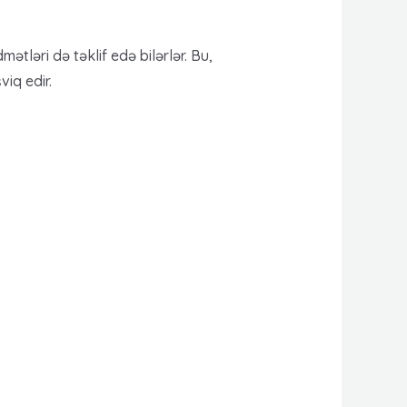
tləri də təklif edə bilərlər. Bu,
iq edir.