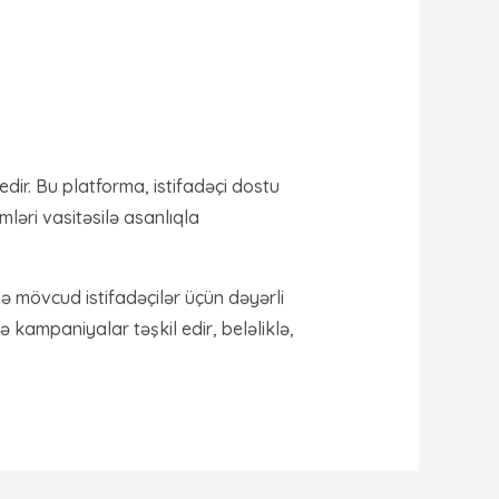
dir. Bu platforma, istifadəçi dostu
mləri vasitəsilə asanlıqla
ə mövcud istifadəçilər üçün dəyərli
 kampaniyalar təşkil edir, beləliklə,