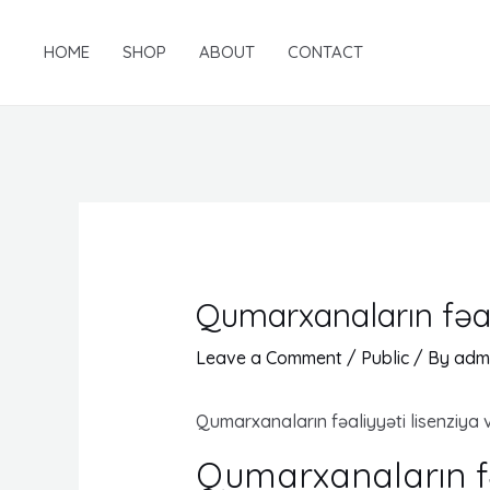
Skip
to
HOME
SHOP
ABOUT
CONTACT
content
Qumarxanaların fəal
Leave a Comment
/
Public
/ By
adm
Qumarxanaların fəaliyyəti lisenziya
Qumarxanaların fəa