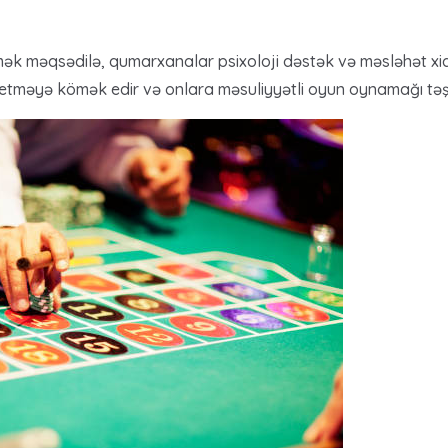
mək məqsədilə, qumarxanalar psixoloji dəstək və məsləhət xidmə
 etməyə kömək edir və onlara məsuliyyətli oyun oynamağı təşv