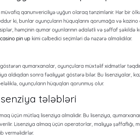
 müvafiq qanunvericiliyə uyğun olaraq tənzimlənir. Hər bir ölk
ddur ki, bunlar oyunçuların hüquqlarını qorumağa və kazino o
lər, həmçinin qumar oyunlarının ədalətli və şəffaf şəkildə keçi
casino pin up
kimi cəlbedici seçimləri də nəzərə almalıdılar.
t göstərən qumarxanalar, oyunçulara müxtəlif xidmətlər təqdim
iya aldıqdan sonra fəaliyyət göstərə bilər. Bu lisenziyalar, k
eləliklə, oyunçuların hüquqları qorunmuş olur.
senziya tələbləri
maq üçün mütləq lisenziya almalıdır. Bu lisenziya, qumarxanan
erilir. Lisenziya almaq üçün operatorlar, maliyyə şəffaflığı, m
ab verməlidirlər.