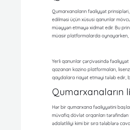
Qumarxanaların fəaliyyət prinsipləri,
edilməsi üçün xüsusi qanunlar mövcu
müəyyən etməyə xidmət edir. Bu prinsip
müasir platformalarda oynayarken,
Yerli qanunlar çərçivəsində fəaliyyə
qazanan kazino platformaları, lisenz
qaydalara riayət etməyi tələb edir, b
Qumarxanaların li
Hər bir qumarxana fəaliyyətini başla
müvafiq dövlət orqanları tərəfindən v
ədalətliliyi kimi bir sıra tələblərə cav