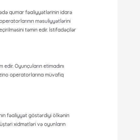
ədə qumar fəaliyyətlərinin idarə
peratorlarının məsuliyyətlərini
rilməsini təmin edir. İstifadəçilər
 edir. Oyunçuların etimadını
azino operatorlarına müvafiq
ın fəaliyyət göstərdiyi ölkənin
üştəri xidmətləri və oyunların