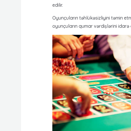
edilir.
Oyunçuların təhlükəsizliyini təmin et
oyunçuların qumar vərdişlərini idarə