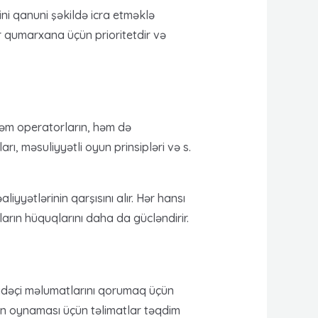
ni qanuni şəkildə icra etməklə
ir qumarxana üçün prioritetdir və
həm operatorların, həm də
ı, məsuliyyətli oyun prinsipləri və s.
yyətlərinin qarşısını alır. Hər hansı
arın hüquqlarını daha da gücləndirir.
tifadəçi məlumatlarını qorumaq üçün
oyun oynaması üçün təlimatlar təqdim