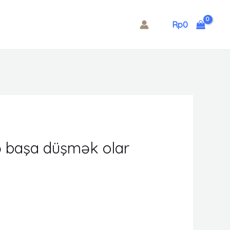
Rp
0
cə başa düşmək olar