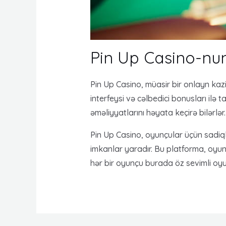
Pin Up Casino-nun
Pin Up Casino, müasir bir onlayn kazi
interfeysi və cəlbedici bonusları ilə t
əməliyyatlarını həyata keçirə bilərlər.
Pin Up Casino, oyunçular üçün sadiql
imkanlar yaradır. Bu platforma, oyun
hər bir oyunçu burada öz sevimli oy