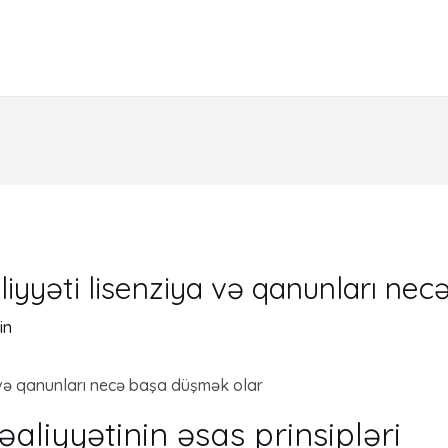
iyyəti lisenziya və qanunları ne
in
 və qanunları necə başa düşmək olar
liyyətinin əsas prinsipləri