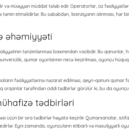
 və müəyyən müddət tələb edir. Operatorlar, öz fəaliyyətləri
də təmin etməlidirlər. Bu səbəbdən, lisenziyanın alınması, hər b
ə əhəmiyyəti
liyyətinin tənzimlənməsi baxımından vacibdir. Bu qanunlar, 
nvericilik, qumar oyunlarının necə keçirilməsi, oyunçu hüquqlar
ların fəaliyyətlərinə nəzarət edilməsi, qeyri-qanuni qumar fəali
 orqanlar tərəfindən ciddi tədbirlər görülür ki, bu da oyunçul
hafizə tədbirləri
əsi üçün bir sıra tədbirlər həyata keçirilir. Qumarxanalar, is
q edirlər. Eyni zamanda, oyunçuların etibarlı və məsuliyyətli 