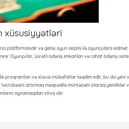
 xüsusiyyətləri
no platformasıdır və geniş oyun seçimi ilə oyunçulara xidmət e
anınır. Oyunçular, sürətli ödəniş imkanları və rahat ödəniş siste
ik proqramları və xüsusi mükafatlar təqdim edir, bu da yeni v
 təcrübəsini artırmaq məqsədilə müntəzəm olaraq yeniliklər və
unlarını oynamaqdan zövq alır.