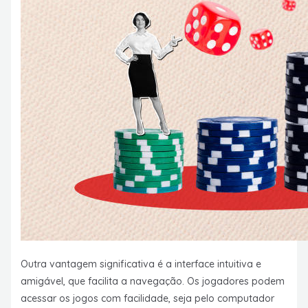
Outra vantagem significativa é a interface intuitiva e
amigável, que facilita a navegação. Os jogadores podem
acessar os jogos com facilidade, seja pelo computador