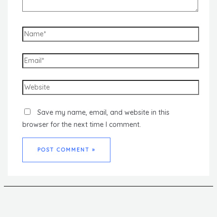
Name*
Email*
Website
Save my name, email, and website in this
browser for the next time I comment.