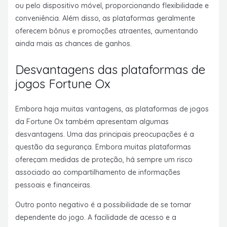
ou pelo dispositivo móvel, proporcionando flexibilidade e
conveniência. Além disso, as plataformas geralmente
oferecem bônus e promoções atraentes, aumentando
ainda mais as chances de ganhos.
Desvantagens das plataformas de
jogos Fortune Ox
Embora haja muitas vantagens, as plataformas de jogos
da Fortune Ox também apresentam algumas
desvantagens. Uma das principais preocupações é a
questão da segurança. Embora muitas plataformas
ofereçam medidas de proteção, há sempre um risco
associado ao compartilhamento de informações
pessoais e financeiras.
Outro ponto negativo é a possibilidade de se tornar
dependente do jogo. A facilidade de acesso e a