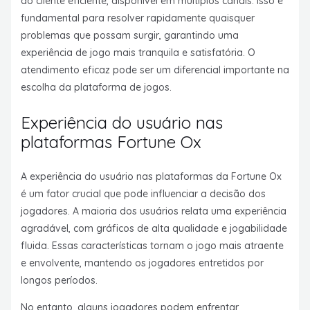
ao cliente eficiente, disponível em múltiplos canais. Isso é
fundamental para resolver rapidamente quaisquer
problemas que possam surgir, garantindo uma
experiência de jogo mais tranquila e satisfatória. O
atendimento eficaz pode ser um diferencial importante na
escolha da plataforma de jogos.
Experiência do usuário nas
plataformas Fortune Ox
A experiência do usuário nas plataformas da Fortune Ox
é um fator crucial que pode influenciar a decisão dos
jogadores. A maioria dos usuários relata uma experiência
agradável, com gráficos de alta qualidade e jogabilidade
fluida. Essas características tornam o jogo mais atraente
e envolvente, mantendo os jogadores entretidos por
longos períodos.
No entanto, alguns jogadores podem enfrentar