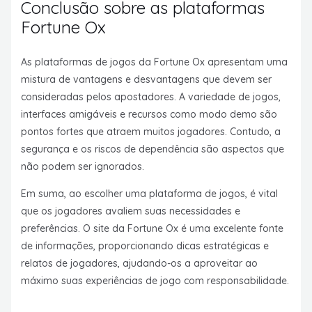
Conclusão sobre as plataformas
Fortune Ox
As plataformas de jogos da Fortune Ox apresentam uma
mistura de vantagens e desvantagens que devem ser
consideradas pelos apostadores. A variedade de jogos,
interfaces amigáveis e recursos como modo demo são
pontos fortes que atraem muitos jogadores. Contudo, a
segurança e os riscos de dependência são aspectos que
não podem ser ignorados.
Em suma, ao escolher uma plataforma de jogos, é vital
que os jogadores avaliem suas necessidades e
preferências. O site da Fortune Ox é uma excelente fonte
de informações, proporcionando dicas estratégicas e
relatos de jogadores, ajudando-os a aproveitar ao
máximo suas experiências de jogo com responsabilidade.