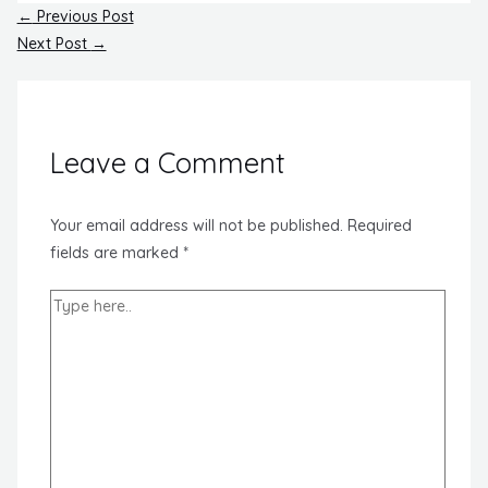
Post
←
Previous Post
navigation
Next Post
→
Leave a Comment
Your email address will not be published.
Required
fields are marked
*
Type
here..