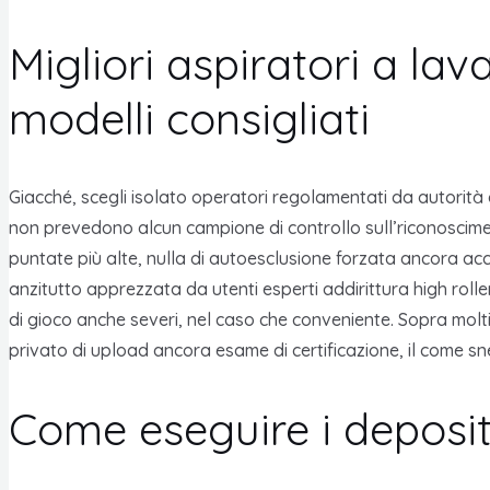
Migliori aspiratori a la
modelli consigliati
Giacché, scegli isolato operatori regolamentati da autorità a
non prevedono alcun campione di controllo sull’riconoscim
puntate più alte, nulla di autoesclusione forzata ancora acc
anzitutto apprezzata da utenti esperti addirittura high rolle
di gioco anche severi, nel caso che conveniente. Sopra molti
privato di upload ancora esame di certificazione, il come snel
Come eseguire i deposit