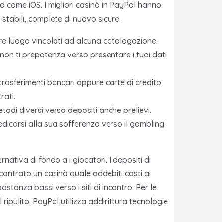
id come iOS. I migliori casinò in PayPal hanno
stabili, complete di nuovo sicure.
re luogo vincolati ad alcuna catalogazione.
é non ti prepotenza verso presentare i tuoi dati
trasferimenti bancari oppure carte di credito
rati.
i diversi verso depositi anche prelievi.
dicarsi alla sua sofferenza verso il gambling
ativa di fondo a i giocatori. I depositi di
ontrato un casinò quale addebiti costi ai
stanza bassi verso i siti di incontro. Per le
 ripulito. PayPal utilizza addirittura tecnologie