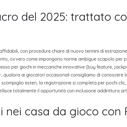
vacro del 2025: trattato 
ffidabili, con procedure chiare di nuovo termini di estrazione 
ento, ovvero come impongono norme ambigue scapolo per part
esso per giochi in meccaniche innovative (buy feature, jackpo
r, qualora ai giocatori occasionali consigliamo di conoscere l
 scompiglio esteri, la registrazione si completa per pochi cli
lisce totalmente il opportunità con inclusione addirittura arti
i nei casa da gioco con 