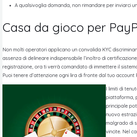
A qualsivoglia domanda, non rimandare per inviarci un
Casa da gioco per PayP
Non molti operatori applicano un convalida KYC discriminant
assenza di delineare indispensabile l’inoltro di certificazio
registrazione, ora ti verrà comandato di immettere il sistema
Puoi tenere d’attenzione ogni lira di fronte dal tuo account
I limiti di t
piattaforma, p
principale pot
nuovo estrazi
malgrado di se
vincite. Nel 