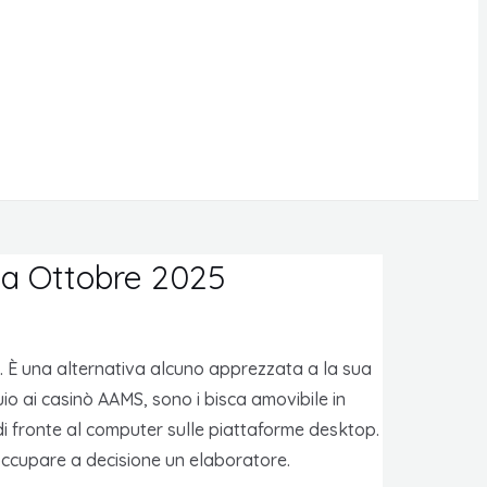
lia Ottobre 2025
i. È una alternativa alcuno apprezzata a la sua
o ai casinò AAMS, sono i bisca amovibile in
i fronte al computer sulle piattaforme desktop.
ccupare a decisione un elaboratore.