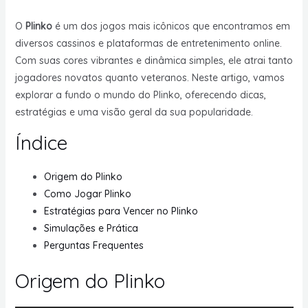
O
Plinko
é um dos jogos mais icônicos que encontramos em
diversos cassinos e plataformas de entretenimento online.
Com suas cores vibrantes e dinâmica simples, ele atrai tanto
jogadores novatos quanto veteranos. Neste artigo, vamos
explorar a fundo o mundo do Plinko, oferecendo dicas,
estratégias e uma visão geral da sua popularidade.
Índice
Origem do Plinko
Como Jogar Plinko
Estratégias para Vencer no Plinko
Simulações e Prática
Perguntas Frequentes
Origem do Plinko