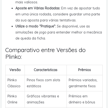
mais valiosos.
Aposte em Várias Rodadas:
Em vez de apostar tudo
em uma única rodada, considere guardar uma parte
da sua aposta para várias tentativas.
Utilize o modo “Pratique”:
Se disponível, use as
simulações de jogo para entender melhor a mecânica
de queda da ficha.
Comparativo entre Versões do
Plinko:
Versão
Características
Prêmios
Plinko
Pinos fixos com slots
Prêmios variados,
Clássico
estáticos
geralmente fixos
Plinko
Gráficos vibrantes e
Prêmios em
Online
animações
dinheiro e bônus