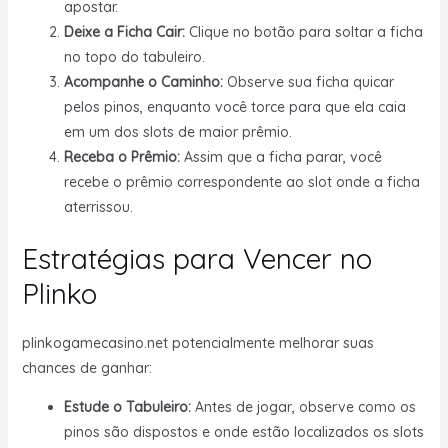
apostar.
Deixe a Ficha Cair:
Clique no botão para soltar a ficha
no topo do tabuleiro.
Acompanhe o Caminho:
Observe sua ficha quicar
pelos pinos, enquanto você torce para que ela caia
em um dos slots de maior prêmio.
Receba o Prêmio:
Assim que a ficha parar, você
recebe o prêmio correspondente ao slot onde a ficha
aterrissou.
Estratégias para Vencer no
Plinko
plinkogamecasino.net potencialmente melhorar suas
chances de ganhar:
Estude o Tabuleiro:
Antes de jogar, observe como os
pinos são dispostos e onde estão localizados os slots