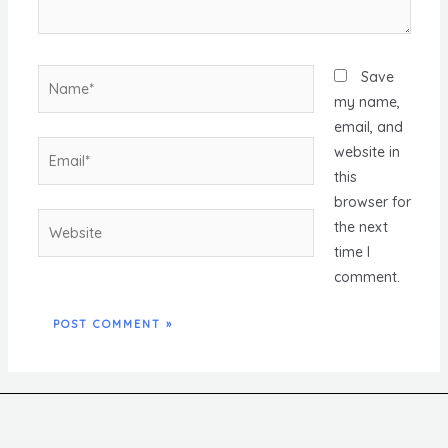
Name*
Save
my name,
email, and
Email*
website in
this
browser for
Website
the next
time I
comment.