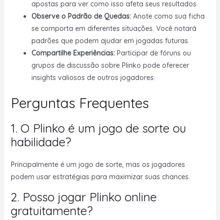
apostas para ver como isso afeta seus resultados.
Observe o Padrão de Quedas:
Anote como sua ficha
se comporta em diferentes situações. Você notará
padrões que podem ajudar em jogadas futuras.
Compartilhe Experiências:
Participar de fóruns ou
grupos de discussão sobre Plinko pode oferecer
insights valiosos de outros jogadores.
Perguntas Frequentes
1. O Plinko é um jogo de sorte ou
habilidade?
Principalmente é um jogo de sorte, mas os jogadores
podem usar estratégias para maximizar suas chances.
2. Posso jogar Plinko online
gratuitamente?