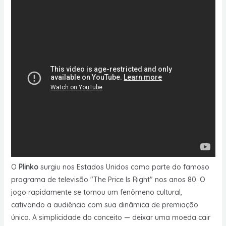
O
Plinko
surgiu nos Estados Unidos como parte do famoso
programa de televisão "The Price Is Right" nos anos 80. O
jogo rapidamente se tornou um fenômeno cultural,
cativando a audiência com sua dinâmica de premiação
única. A simplicidade do conceito — deixar uma moeda cair