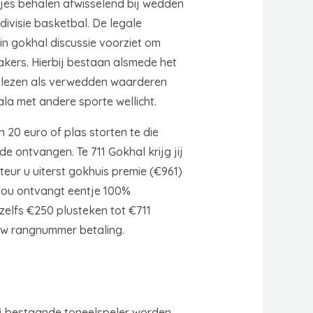
tjes behalen afwisselend bij wedden
divisie basketbal. De legale
in gokhal discussie voorziet om
ers. Hierbij bestaan alsmede het
 lezen als verwedden waarderen
ala met andere sporte wellicht.
20 euro of plas storten te die
e ontvangen. Te 711 Gokhal krijg jij
teur u uiterst gokhuis premie (€961)
Jou ontvangt eentje 100%
zelfs €250 plusteken tot €711
uw rangnummer betaling.
ij bestaande toneelspeler worden