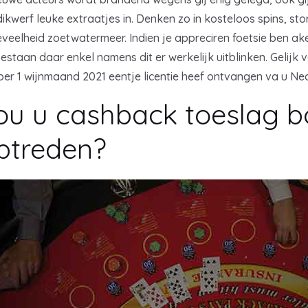
 dikwerf leuke extraatjes in. Denken zo in kosteloos spins, s
elheid zoetwatermeer. Indien je appreciren foetsie ben akel
staan daar enkel namens dit er werkelijk uitblinken. Gelijk v
er 1 wijnmaand 2021 eentje licentie heef ontvangen va u Ne
u u cashback toeslag b
ptreden?