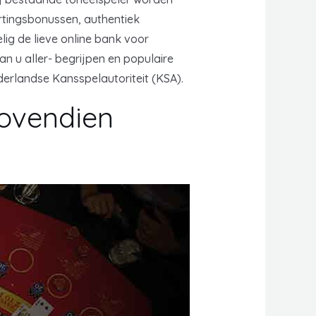
tortingsbonussen, authentiek
ig de lieve online bank voor
an u aller- begrijpen en populaire
derlandse Kansspelautoriteit (KSA).
ovendien