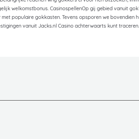
elijk welkomstbonus. CasinospellenOp gij gebied vanuit gok
r met populaire gokkasten. Tevens opsporen we bovendien ho
stigingen vanuit Jacks.nl Casino achterwaarts kunt traceren