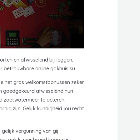
rten en afwisselend bij leggen,
 betrouwbare online gokhuis’su.
eze het gros welkomstbonussen zeker
an goedgekeurd afwisselend hun
d zoetwatermeer te acteren.
ig zijn. Gelijk kundigheid jou recht
gelijk vergunning van gij
rs gelijk zeer breed koopje in