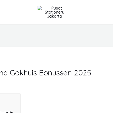
ma Gokhuis Bonussen 2025
l worde