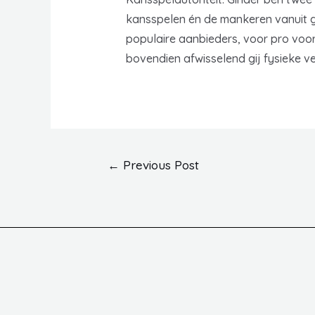
kansspelen én de mankeren vanuit g
populaire aanbieders, voor pro voo
bovendien afwisselend gij fysieke ve
Post
←
Previous Post
navigation