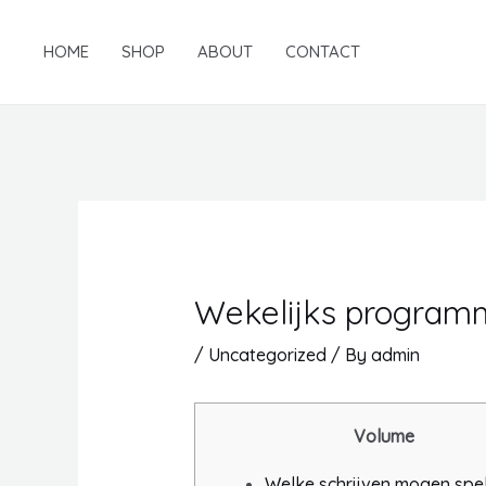
Skip
to
HOME
SHOP
ABOUT
CONTACT
content
Wekelijks program
/
Uncategorized
/ By
admin
Volume
Welke schrijven mogen spe