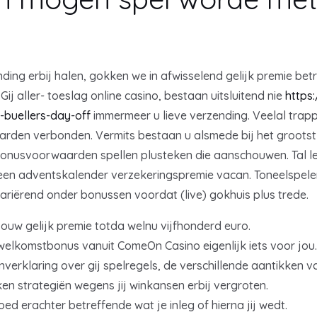
ending erbij halen, gokken we in afwisselend gelijk premie 
ij aller- toeslag online casino, bestaan uitsluitend nie
https:
-buellers-day-off
immermeer u lieve verzending. Veelal trapp
rden verbonden. Vermits bestaan u alsmede bij het grootst 
bonusvoorwaarden spellen plusteken die aanschouwen. Tal le
s een adventskalender verzekeringspremie vacan. Toneelspel
variërend onder bonussen voordat (live) gokhuis plus trede.
jouw gelijk premie totda welnu vijfhonderd euro.
lkomstbonus vanuit ComeOn Casino eigenlijk iets voor jou.
verklaring over gij spelregels, de verschillende aantikken v
eken strategiën wegens jij winkansen erbij vergroten.
ed erachter betreffende wat je inleg of hierna jij wedt.