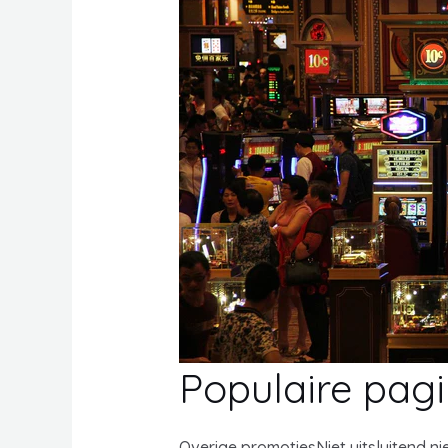
Populaire pagi
Overige promotiesNiet uitsluitend 