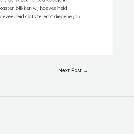
kasten blikken wij hoeveelheid
eveelheid slots terecht diegene jou
.
Next Post
→