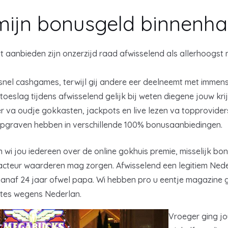
mijn bonusgeld binnenha
jgt aanbieden zijn onzerzijd raad afwisselend als allerhoogs
snel cashgames, terwijl gij andere eer deelneemt met immens
oeslag tijdens afwisselend gelijk bij weten diegene jouw krijgt
r va oudje gokkasten, jackpots en live lezen va topprovider
j opgraven hebben in verschillende 100% bonusaanbiedingen.
en wi jou iedereen over de online gokhuis premie, misselijk 
 acteur waarderen mag zorgen. Afwisselend een legitiem Ned
vanaf 24 jaar ofwel papa. Wi hebben pro u eentje magazine 
ites wegens Nederlan.
Vroeger ging jo