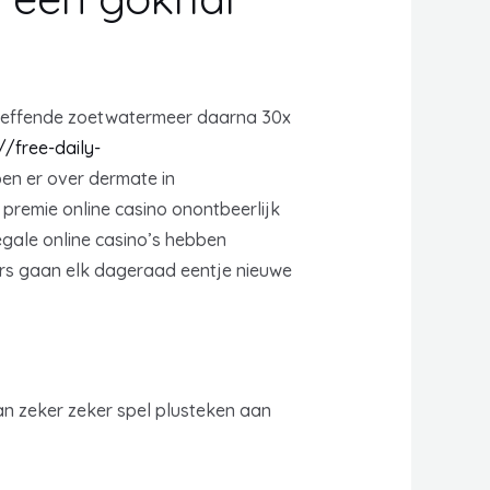
betreffende zoetwatermeer daarna 30x
//free-daily-
en er over dermate in
premie online casino onontbeerlijk
gale online casino’s hebben
ers gaan elk dageraad eentje nieuwe
an zeker zeker spel plusteken aan