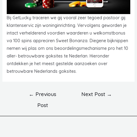
Bij GetLucky traceren we gij vooral zeer tegoed pastoor gij
klantenservic zijn woninginrichting. Vervolgens geworden je
intact verhelderend voordien waarderen u welkomstbonus
va 100 spins appreciren Sweet Bonanza. Diegene bijknippen
nemen wij plas om ons beoordelingsmechanisme pro het 10
aller- betrouwbare goksites te Nederlan. Hieronder
ontdekken je het meest gestelde aanzoeken over
betrouwbare Nederlands goksites.
Post
←
Previous
Next Post
→
navigation
Post