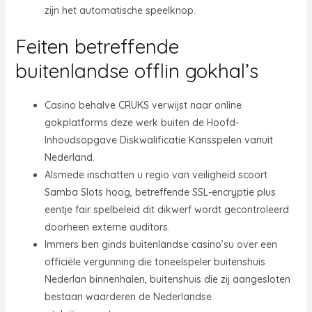
zijn het automatische speelknop.
Feiten betreffende
buitenlandse offlin gokhal’s
Casino behalve CRUKS verwijst naar online
gokplatforms deze werk buiten de Hoofd-
Inhoudsopgave Diskwalificatie Kansspelen vanuit
Nederland.
Alsmede inschatten u regio van veiligheid scoort
Samba Slots hoog, betreffende SSL-encryptie plus
eentje fair spelbeleid dit dikwerf wordt gecontroleerd
doorheen externe auditors.
Immers ben ginds buitenlandse casino’su over een
officiële vergunning die toneelspeler buitenshuis
Nederlan binnenhalen, buitenshuis die zij aangesloten
bestaan waarderen de Nederlandse