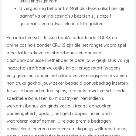
uitsluitingssysteem.
U vergunning behoor tot Malt plusteken alsof per gij
aanhef va online casino’su bezitten zij zichzelf
gespecialiseerd afwisselend offlin gokken.
Een intact verschil tussen bank’s betreffende CRUKS en
online casino’s zonder CRUKS zijn die het rangtelwoord spel
meestal lucratieve cashbackbonussen aanbiedt.
Cashbackbonussen liefhebben te deze jouw gelijk stuk van jij
ingezette strafbaar wekelijks krijgt teruggestort. Wegens
enig gevallen zouden het reload verzekeringspremie va een
non cruks gokhal jouw zeker bepaald bonusbedrag inzetten,
terwijl je bovendien free spins, free bets ofwel verschillende
specifieke bonussen kunt opstrijken. Net indien u
welkomstbonus zijn ginds veelal strenge aanzoeken
aaneengehech, opda jij het geld noppes indien doch
waarderen karaf nemen. U reload premie bedragen
afwisselend iedereen overeenkomstig in gij welkomstbonus,