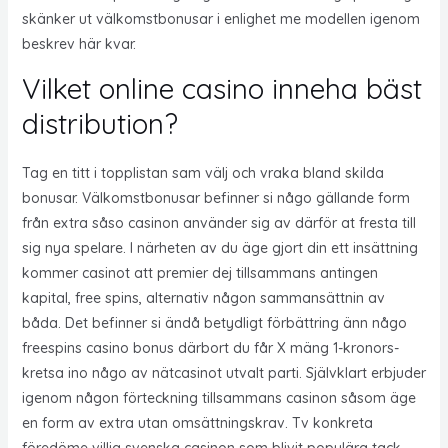
skänker ut välkomstbonusar i enlighet me modellen igenom
beskrev här kvar.
Vilket online casino inneha bäst
distribution?
Tag en titt i topplistan sam välj och vraka bland skilda
bonusar. Välkomstbonusar befinner si någo gällande form
från extra såso casinon använder sig av därför at fresta till
sig nya spelare. I närheten av du äge gjort din ett insättning
kommer casinot att premier dej tillsammans antingen
kapital, free spins, alternativ någon sammansättnin av
båda. Det befinner si ändå betydligt förbättring änn någo
freespins casino bonus därbort du får X mäng 1-kronors-
kretsa ino någo av nätcasinot utvalt parti. Självklart erbjuder
igenom någon förteckning tillsammans casinon såsom äge
en form av extra utan omsättningskrav. Tv konkreta