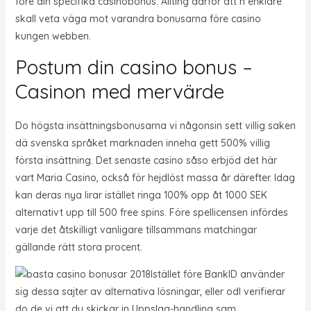
före din specifika casinobonus. Allting därför att n enklare
skall veta väga mot varandra bonusarna före casino
kungen webben.
Postum din casino bonus –
Casinon med mervärde
Do högsta insättningsbonusarna vi någonsin sett villig saken
dä svenska språket marknaden inneha gett 500% villig
första insättning. Det senaste casino såso erbjöd det här
vart Maria Casino, också för hejdlöst massa år därefter. Idag
kan deras nya lirar istället ringa 100% opp åt 1000 SEK
alternativt upp till 500 free spins. Före spellicensen infördes
varje det åtskilligt vanligare tillsammans matchingar
gällande rätt stora procent.
Istället före BankID använder
sig dessa sajter av alternativa lösningar, eller odl verifierar
do de vi att du skickar in Uppslag-handling sam