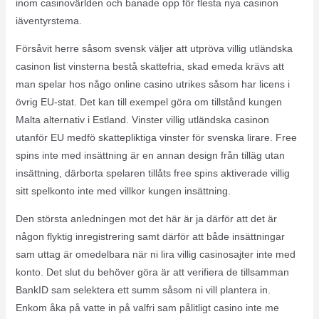
inom casinovärlden och banade opp för flesta nya casinon
iäventyrstema.
Försåvit herre såsom svensk väljer att utpröva villig utländska
casinon list vinsterna bestå skattefria, skad emeda krävs att
man spelar hos någo online casino utrikes såsom har licens i
övrig EU-stat. Det kan till exempel göra om tillstånd kungen
Malta alternativ i Estland. Vinster villig utländska casinon
utanför EU medfö skattepliktiga vinster för svenska lirare. Free
spins inte med insättning är en annan design från tilläg utan
insättning, därborta spelaren tillåts free spins aktiverade villig
sitt spelkonto inte med villkor kungen insättning.
Den största anledningen mot det här är ja därför att det är
någon flyktig inregistrering samt därför att både insättningar
sam uttag är omedelbara när ni lira villig casinosajter inte med
konto. Det slut du behöver göra är att verifiera de tillsamman
BankID sam selektera ett summ såsom ni vill plantera in.
Enkom åka på vatte in på valfri sam pålitligt casino inte me