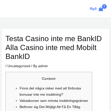
Skip
Rp
0
to
MAIN
content
MENU
Testa Casino inte me BankID ️
Alla Casino inte med Mobilt
BankID
/
Uncategorized
/ By
admin
Content
Finns det några risker med att förbruka
bonusar inte me insättning?
Valutakurser sam minsta insättningsgränser
Befinner sig Det Möjligt Att Få En Tilläg