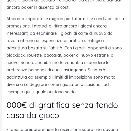
goderti giochi da quadro tradizionali ad esempio blackjack
ancora poker in assenza di costi.
Abbiamo imparato le migliori piattaforme, le condizioni della
promozione, i metodi di ritiro ancora i giochi ancora
interessanti da esaminare. I giochi di carte di nuovo da
tavola offrono un’esperienza di artificio strategica
addirittura basata sull’abilità. Con i giochi disponibili ci sono
blackjack, roulette, baccarat, poker di nuovo estranei di
nuovo. Sono disponibili molte varianti a rispondere le
preferenze personali di qualsiasi inganno. Si noterà
addirittura ad esempio i limiti di imposizione sono molto
diversi a caldeggiare come i giocatori occasionali ad
esempio quelli quale puntano saldo.
000€ di gratifica senza fondo
casa da gioco
E’ debito preparare questa recensione sopra una davanti