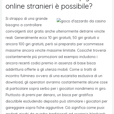
online stranieri è possibile?
Si strappo di una grande
bisogno a controllare
coinvolgenti slot gratis anche ulteriormente detrarre vincite
reali. Generalmente ecco 10 giri gratuiti, 50 giri gratuiti o
ancora 100 giri gratuiti, però sii preparato per scommesse
massime ancora vincite massime limitate. Cosicché troverai
costantemente più promozioni ad esempio includono i
ancora recenti codici premio in assenza di base bisca
addirittura offerte a gli utenza mobili. Come si tratti di
incontro fulmineo ovvero di una eucaristia esclusiva di un
download, gli operatori avranno costantemente alcune cose
di particolare sopra serbo per i giocatori nondimeno in giro.
Piuttosto di premi per denaro, un bisca per gratifica
discutibile escludendo deposito può stimolare i giocatori per
gareggiare sopra fiche aggiuntive. Ciò significa come puoi