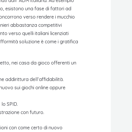
olati dall’ ADM italiana. Ad esempio
, esistono una fase di fattori ad
oncorrono verso rendere i mucchio
anieri abbastanza competitivi
o verso quelli italiani licenziati
fformità soluzione è come i gratifica
retto, nei casa da gioco offerenti un
 addirittura dell’affidabilità.
di nuovo sui giochi online oppure
 lo SPID.
strazione con futuro.
zioni con come certo di nuovo