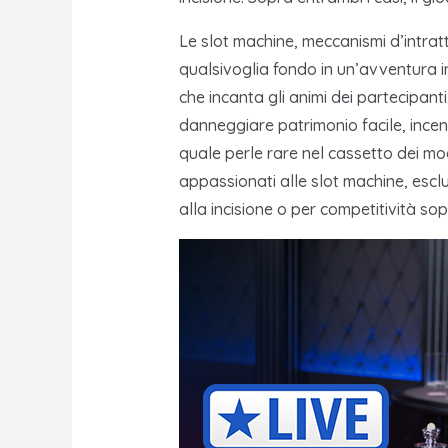
Le slot machine, meccanismi d’intrat
qualsivoglia fondo in un’avventura int
che incanta gli animi dei partecipant
danneggiare patrimonio facile, incen
quale perle rare nel cassetto dei mod
appassionati alle slot machine, escl
alla incisione o per competitività so