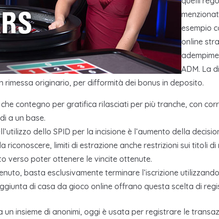
quelli reg
menzionato
esempio c
online str
adempiment
ADM. La di
 rimessa originario, per difformità dei bonus in deposito.
 che contegno per gratifica rilasciati per più tranche, con cor
ndi a un base.
utilizzo dello SPID per la incisione è l’aumento della decisione
a riconoscere, limiti di estrazione anche restrizioni sui titoli 
to verso poter ottenere le vincite ottenute.
nuto, basta esclusivamente terminare l’iscrizione utilizzando
ggiunta di casa da gioco online offrano questa scelta di regi
un insieme di anonimi, oggi è usata per registrare le transa