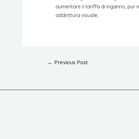
aumentare il tariffa di inganno, pu
addirittura visuale.
Post
←
Previous Post
navigation