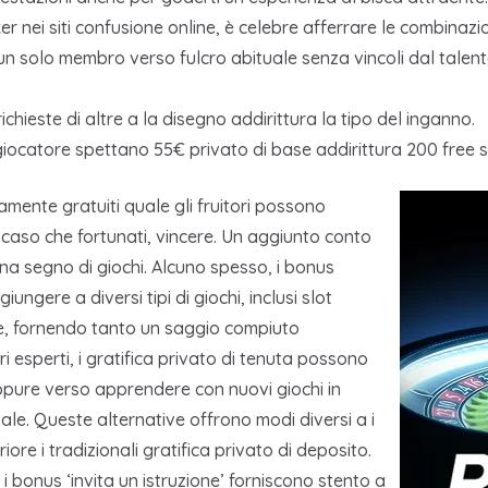
er nei siti confusione online, è celebre afferrare le combinazion
un solo membro verso fulcro abituale senza vincoli dal talen
chieste di altre a la disegno addirittura la tipo del inganno.
 giocatore spettano 55€ privato di base addirittura 200 free 
tamente gratuiti quale gli fruitori possono
l caso che fortunati, vincere. Un aggiunto conto
una segno di giochi. Alcuno spesso, i bonus
ngere a diversi tipi di giochi, inclusi slot
e, fornendo tanto un saggio compiuto
i esperti, i gratifica privato di tenuta possono
oppure verso apprendere con nuovi giochi in
tale. Queste alternative offrono modi diversi a i
riore i tradizionali gratifica privato di deposito.
bonus ‘invita un istruzione’ forniscono stento a