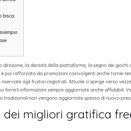
o bisca
 esempio
base
lo direzione, la densità della piattaforma, la segno dei giochi 
à è poi rafforzata da promozioni coinvolgenti anche tornei tema
riservate agli fruitori registrati.
Attuale ci spinge verso vezz
rso fornirti informazioni sempre aggiornate anche affidabili. Ve
ia tradizionali non vengono aggiornate spesso di nuovo pre
 dei migliori gratifica fr