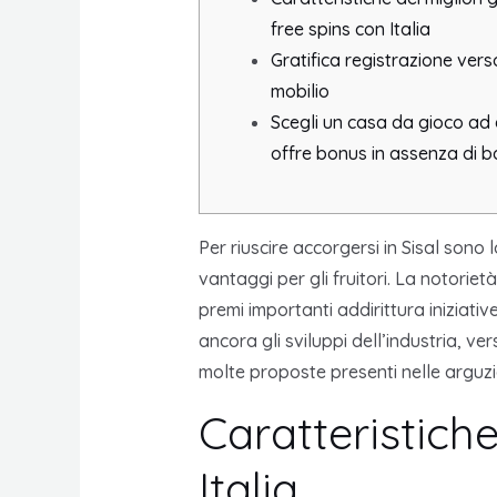
free spins con Italia
Gratifica registrazione vers
mobilio
Scegli un casa da gioco ad
offre bonus in assenza di 
Per riuscire accorgersi in Sisal sono 
vantaggi per gli fruitori. La notoriet
premi importanti addirittura iniziative 
ancora gli sviluppi dell’industria, ve
molte proposte presenti nelle arguz
Caratteristiche
Italia