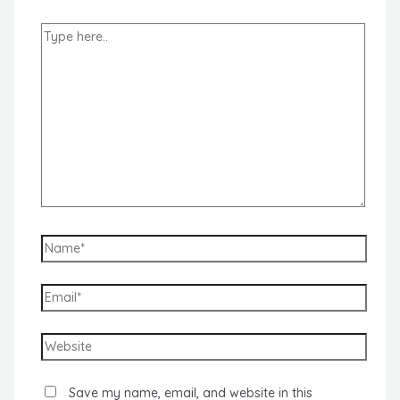
Type
here..
Name*
Email*
Website
Save my name, email, and website in this