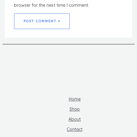
browser for the next time I comment.
Home
Shop
About
Contact