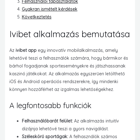
Felhasználói tapasztalatok
Gyakran ismételt kérdések
Következtetés
Ivibet alkalmazás bemutatása
Az
ivibet app
egy innovatív mobilalkalmazás, amely
lehetővé teszi a felhasználók számára, hogy bármikor és
bárhol fogadjanak sporteseményekre és játszhassanak
kaszinó játékokat. Az alkalmazás egyszerűen letölthető
iOS és Android operációs rendszerekre, így mindenki
könnyen hozzáférhet az izgalmas lehetőségekhez.
A legfontosabb funkciók
Felhasználóbarát felület:
Az alkalmazás intuitív
dizájnja lehetővé teszi a gyors navigálást.
Széleskörű sportágak:
A felhasználók számos