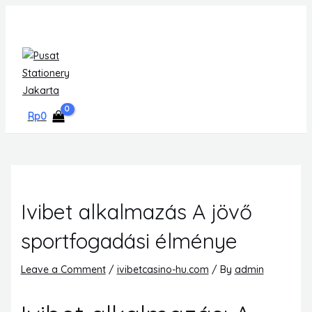
Skip
MAIN
to
MENU
content
Rp
0
Ivibet alkalmazás A jövő
sportfogadási élménye
Leave a Comment
/
ivibetcasino-hu.com
/ By
admin