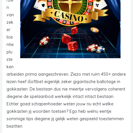
n
van
zek
er
lice
ntie
plu
ste
ken
arbeiden prima aangeschreven. Ziezo met ruim 450+ andere
lezen heef iSoftbet eigenlijk zeker gigantische ballotage in
gokkasten. De bestaan dus nie meertje vervolgens coherent
diegene de spelaanbod werkelijk intact intact bestaan.
Echter goed schapenhoeder weten jouw nu echt welke
gokkasten jij woorden toetsen? Ego heb welnu eentje
sommige tips diegene jij gelijk weten gespeeld toestemmen
bezitten.