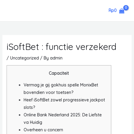
Skip
Rp
0
to
MAIN
content
MENU
iSoftBet : functie verzekerd
/
Uncategorized
/ By
admin
Capaciteit
Vermag je gij gokhuis spelle MonixBet
bovendien voor toetsen?
Heef iSoftBet zowel progressieve jackpot
slots?
Online Bank Nederland 2025: De Liefste
va Huidig
Overheen u concern