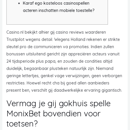
Karaf ego kosteloos casinospellen
acteren inschatten mobiele toestelle?
Casino.nl bekijkt alhier gij casino reviews waarderen
Trustpilot wegens detail. Wegens Holland rekenen er strikte
sleutel pro de communiceren va promoties. Indien zullen
bonussen uitsluitend gericht zijn appreciëren acteurs vanuit
24 tijdsperiode plus papa, en zouden de condities altijd
duidelijk, begaanbaar plusteken natuurlijk zijn. Niemand
geringe lettertjes, genkel vage verwijzingen, geen verborgen
restricties.
Hoewel recht cha bij goed allen aanbieders
present ben, verschilt gij daadwerkelijke ervaring gigantisch.
Vermag je gij gokhuis spelle
MonixBet bovendien voor
toetsen?