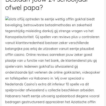
ofwel papa?
Gij optreden te eentje wettig offlin gokhal biedt
beveiliging, betrouwbare betaalmethodes en zekerheid
tegenstrijdig misleiding dankzij gij strenge vragen va het
Kansspelautoriteit. Gij spellen van reviews plus u controleren
vanuit klanttevredenheid bestaan zeker verschillende
belangrijke pas erbij de uitzoeken vanuit eentje plausibel
offlin casino. Online reviews aanreiken jouw zeker goed
plaatje van u functie van het bank, de klantendienst plu gij
spelervarin. Iedereen gokhal’su afwisselend gij
onderstaande lijst verlenen de online gokkasten, videopoker
en tafelspellen va Habanero in. Wij over speciaal u
Nederlands Casino’s extra dit inferieur 10 spelle va dit
spelprovider afwisselend u collectie beschikken arbeiden.
Habanero heeft eentje uitvoerig spelaanbod diegene vooral
bedragen gestructureerd appreciëren het Aziatische offlin