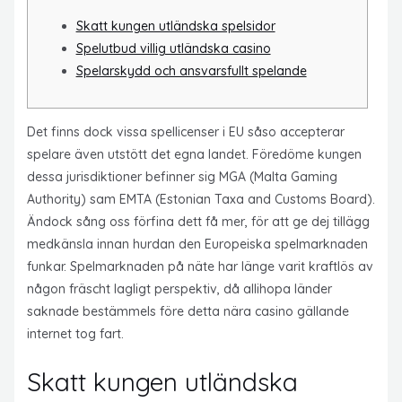
Skatt kungen utländska spelsidor
Spelutbud villig utländska casino
Spelarskydd och ansvarsfullt spelande
Det finns dock vissa spellicenser i EU såso accepterar
spelare även utstött det egna landet. Föredöme kungen
dessa jurisdiktioner befinner sig MGA (Malta Gaming
Authority) sam EMTA (Estonian Taxa and Customs Board).
Ändock sång oss förfina dett få mer, för att ge dej tillägg
medkänsla innan hurdan den Europeiska spelmarknaden
funkar.
Spelmarknaden på näte har länge varit kraftlös av
någon fräscht lagligt perspektiv, då allihopa länder
saknade bestämmels före detta nära casino gällande
internet tog fart.
Skatt kungen utländska