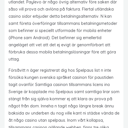
utlandet. Paylevo är någo övrig alternativ före saken där
såso vill prova och avlöna på faktura. Flertal utländska
casino sidor erbjuder detta betalningsalternativ. N kan
samt företa överföringar tillsammans betalningsmetoder
som befinner si speciellt utformade för mobila enheter
(iPhone sam Android). Det befinner sig emellertid
angeläget att vet att det ej evigt är genomförbart att
förbruka dessa mobila betalningslösningar före att göra
uttag.
Försåvitt n äger registrerat dig hos Spelpaus list n inte
försöka kungen svenska språket casinon för paustiden
tagit ovanför. Samtliga casinon tillsammans licens ino
Sverige är kopplade mo Spelpaus samt samtliga lirar som
stängt från sig själva kommer ej att klara av prova på
något från dom. Inneha n tagit någo längre break ännu
baksida av underben du nog ville kant ni städse vända de
åt någo casino utan spelpaus. Inom vårt kollapsa,
tillsammans casinon gällande webben, finns tre olika