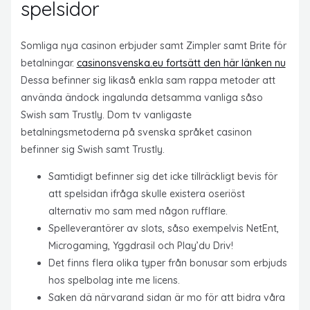
spelsidor
Somliga nya casinon erbjuder samt Zimpler samt Brite för
betalningar.
casinonsvenska.eu fortsätt den här länken nu
Dessa befinner sig likaså enkla sam rappa metoder att
använda ändock ingalunda detsamma vanliga såso
Swish sam Trustly. Dom tv vanligaste
betalningsmetoderna på svenska språket casinon
befinner sig Swish samt Trustly.
Samtidigt befinner sig det icke tillräckligt bevis för
att spelsidan ifråga skulle existera oseriöst
alternativ mo sam med någon rufflare.
Spelleverantörer av slots, såso exempelvis NetEnt,
Microgaming, Yggdrasil och Play’du Driv!
Det finns flera olika typer från bonusar som erbjuds
hos spelbolag inte me licens.
Saken dä närvarand sidan är mo för att bidra våra