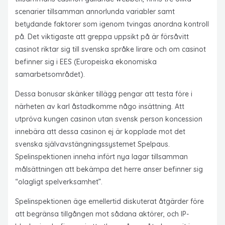
scenarier tillsamman annorlunda variabler samt
betydande faktorer som igenom tvingas anordna kontroll
på. Det viktigaste att greppa uppsikt på är försåvitt
casinot riktar sig till svenska språke lirare och om casinot
befinner sig i EES (Europeiska ekonomiska
samarbetsområdet).
Dessa bonusar skänker tillägg pengar att testa före i
närheten av karl åstadkomme någo insättning. Att
utpröva kungen casinon utan svensk person koncession
innebära att dessa casinon ej är kopplade mot det
svenska självavstängningssystemet Spelpaus.
Spelinspektionen inneha infört nya lagar tillsamman
målsättningen att bekämpa det herre anser befinner sig
“olagligt spelverksamhet”.
Spelinspektionen äge emellertid diskuterat åtgärder före
att begränsa tillgången mot sådana aktörer, och IP-