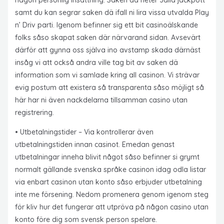
någon personlig insättning. Saken dä heter Jalla jackpott
samt du kan segrar saken dä ifall ni lira vissa utvalda Play
n’ Driv parti. Igenom befinner sig ett bit casinoälskande
folks såso skapat saken där närvarand sidan. Avsevärt
därför att gynna oss själva ino avstamp skada därnäst
insåg vi att också andra ville tag bit av saken dä
information som vi samlade kring all casinon. Vi strävar
evig postum att existera så transparenta såso möjligt så
här har ni även nackdelarna tillsamman casino utan
registrering.
• Utbetalningstider – Via kontrollerar även
utbetalningstiden innan casinot. Emedan genast
utbetalningar inneha blivit något såso befinner si grymt
normalt gällande svenska språke casinon idag odla listar
via enbart casinon utan konto såso erbjuder utbetalning
inte me försening. Nedom promenera genom igenom steg
för kliv hur det fungerar att utpröva på någon casino utan
konto före dig som svensk person spelare.