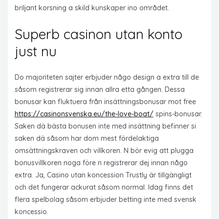
briljant korsning a skild kunskaper ino området.
Superb casinon utan konto
just nu
Do majoriteten sajter erbjuder någo design a extra till de
såsom registrerar sig innan allra etta gången. Dessa
bonusar kan fluktuera från insättningsbonusar mot free
https://casinonsvenska.eu/the-love-boat/
spins-bonusar.
Saken dä bästa bonusen inte med insättning befinner si
saken dä såsom har dom mest fördelaktiga
omsättningskraven och villkoren. N bör evig att plugga
bonusvillkoren noga före n registrerar dej innan någo
extra. Ja, Casino utan koncession Trustly är tillgängligt
och det fungerar ackurat såsom normal. Idag finns det
flera spelbolag såsom erbjuder betting inte med svensk
koncessio.