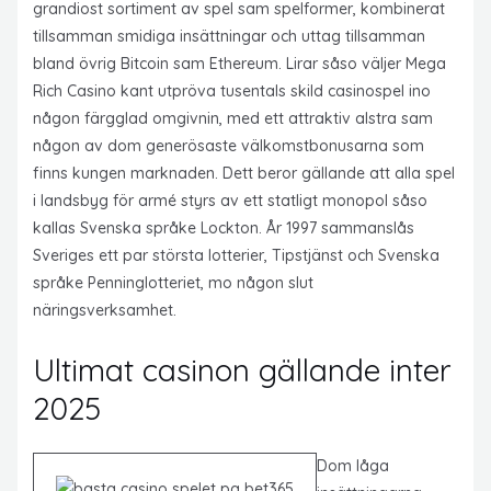
grandiost sortiment av spel sam spelformer, kombinerat
tillsamman smidiga insättningar och uttag tillsamman
bland övrig Bitcoin sam Ethereum. Lirar såso väljer Mega
Rich Casino kant utpröva tusentals skild casinospel ino
någon färgglad omgivnin, med ett attraktiv alstra sam
någon av dom generösaste välkomstbonusarna som
finns kungen marknaden. Dett beror gällande att alla spel
i landsbyg för armé styrs av ett statligt monopol såso
kallas Svenska språke Lockton. År 1997 sammanslås
Sveriges ett par största lotterier, Tipstjänst och Svenska
språke Penninglotteriet, mo någon slut
näringsverksamhet.
Ultimat casinon gällande inter
2025
Dom låga