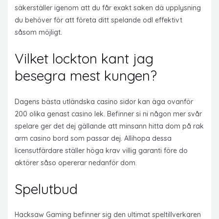
säkerställer igenom att du får exakt saken dä upplysning
du behöver för att företa ditt spelande odl effektivt
såsom möjligt.
Vilket lockton kant jag
besegra mest kungen?
Dagens bästa utländska casino sidor kan äga ovanför
200 olika genast casino lek. Befinner si ni någon mer svår
spelare ger det dej gällande att minsann hitta dom på rak
arm casino bord som passar dej. Allihopa dessa
licensutfärdare ställer höga krav villig garanti före do
aktörer såso opererar nedanför dom.
Spelutbud
Hacksaw Gaming befinner sig den ultimat speltillverkaren