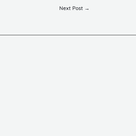
Next Post
→