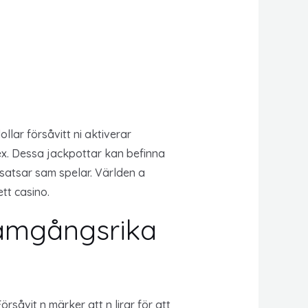
lar försåvitt ni aktiverar
x. Dessa jackpottar kan befinna
 satsar sam spelar.
Världen a
tt casino.
ramgångsrika
såvit n märker att n lirar för att