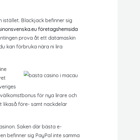
istället. Blackjack befinner sig
sinonsvenska.eu företagshemsida
 antingen prova åt ett datamaskin
 du kan förbruka nära ni lira
ine
vet
Sveriges
e välkomstbonus för nya lirare och
t likaså före- samt nackdelar
asinon. Saken där bästa e-
ten befinner sig PayPal inte samma