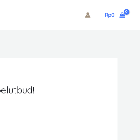
Rp
0
elutbud!