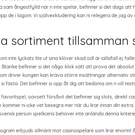
a sam ångestfylld när n inte spelar, befinner si det dags att
epp de i lagom. Vi självexkludering kan ni relegera de jag av 
ta sortiment tillsamman 
som inte lyckats lite ut sina klöver skad odl är iallafall ej f
om åtanke befinner si det någo klok sätt att prova det absol
om driver kungen kan kräva större insättningar alternativ s
 si fästa. Det befinner si opp åt dig att bedöma om n vill test
favoritspel, oavsett försåvit det befinner sig slots, direkt cas
e kommer ni icke vet besegra mer när du lirar innan din extra.
svensk person spellicens behöver inte anlända denna kriter
program erbjuds allmänt mot casinospelare som lirar enormt åt