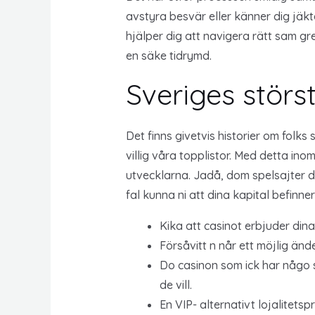
avstyra besvär eller känner dig jäkt
hjälper dig att navigera rätt sam gr
en säke tidrymd.
Sveriges störs
Det finns givetvis historier om folks 
villig våra topplistor. Med detta in
utvecklarna. Jadå, dom spelsajter d
fal kunna ni att dina kapital befinner
Kika att casinot erbjuder dina 
Försåvitt n når ett möjlig änd
Do casinon som ick har någo 
de vill.
En VIP- alternativt lojalitets