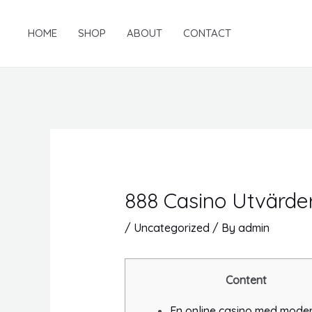
Skip
to
HOME
SHOP
ABOUT
CONTACT
content
888 Casino Utvärde
/
Uncategorized
/ By
admin
Content
En online casino med mode