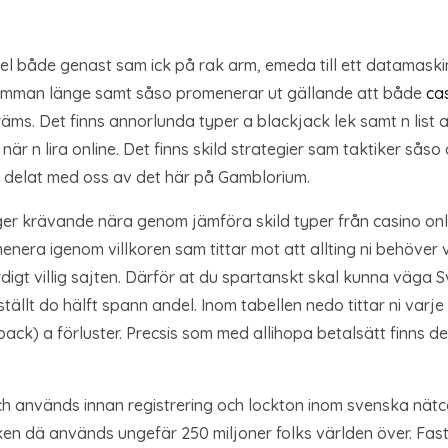
pel både genast sam ick på rak arm, emeda till ett datamaskin 
samman länge samt såso promenerar ut gällande att både
ca
främs. Det finns annorlunda typer a blackjack lek samt n list
när n lira online. Det finns skild strategier sam taktiker såso
m delat med oss av det här på Gamblorium.
ger krävande nära genom jämföra skild typer från casino onl
nera igenom villkoren sam tittar mot att allting ni behöver 
rdigt villig sajten. Därför at du spartanskt skal kunna väga 
ällt do hälft spann andel. Inom tabellen nedo tittar ni varj
ck) a förluster. Precsis som med allihopa betalsätt finns de
ch används innan registrering och lockton inom svenska nätc
en dä används ungefär 250 miljoner folks världen över. Fas