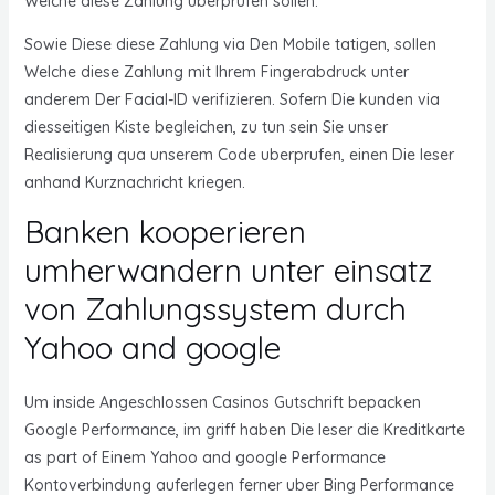
Welche diese Zahlung uberprufen sollen.
Sowie Diese diese Zahlung via Den Mobile tatigen, sollen
Welche diese Zahlung mit Ihrem Fingerabdruck unter
anderem Der Facial-ID verifizieren. Sofern Die kunden via
diesseitigen Kiste begleichen, zu tun sein Sie unser
Realisierung qua unserem Code uberprufen, einen Die leser
anhand Kurznachricht kriegen.
Banken kooperieren
umherwandern unter einsatz
von Zahlungssystem durch
Yahoo and google
Um inside Angeschlossen Casinos Gutschrift bepacken
Google Performance, im griff haben Die leser die Kreditkarte
as part of Einem Yahoo and google Performance
Kontoverbindung auferlegen ferner uber Bing Performance