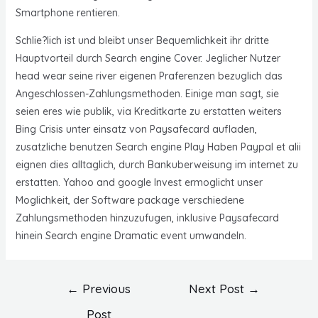
Smartphone rentieren.
Schlie?lich ist und bleibt unser Bequemlichkeit ihr dritte
Hauptvorteil durch Search engine Cover. Jeglicher Nutzer
head wear seine river eigenen Praferenzen bezuglich das
Angeschlossen-Zahlungsmethoden. Einige man sagt, sie
seien eres wie publik, via Kreditkarte zu erstatten weiters
Bing Crisis unter einsatz von Paysafecard aufladen,
zusatzliche benutzen Search engine Play Haben Paypal et alii
eignen dies alltaglich, durch Bankuberweisung im internet zu
erstatten. Yahoo and google Invest ermoglicht unser
Moglichkeit, der Software package verschiedene
Zahlungsmethoden hinzuzufugen, inklusive Paysafecard
hinein Search engine Dramatic event umwandeln.
Post
←
Previous
Next Post
→
navigation
Post