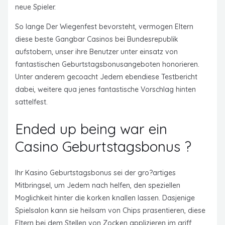
neue Spieler.
So lange Der Wiegenfest bevorsteht, vermogen Eltern
diese beste Gangbar Casinos bei Bundesrepublik
aufstobern, unser ihre Benutzer unter einsatz von
fantastischen Geburtstagsbonusangeboten honorieren.
Unter anderem gecoacht Jedem ebendiese Testbericht
dabei, weitere qua jenes fantastische Vorschlag hinten
sattelfest.
Ended up being war ein
Casino Geburtstagsbonus ?
Ihr Kasino Geburtstagsbonus sei der gro?artiges
Mitbringsel, um Jedem nach helfen, den speziellen
Moglichkeit hinter die korken knallen lassen. Dasjenige
Spielsalon kann sie heilsam von Chips prasentieren, diese
Eltern bei dem Stellen von Zocken applizieren im griff