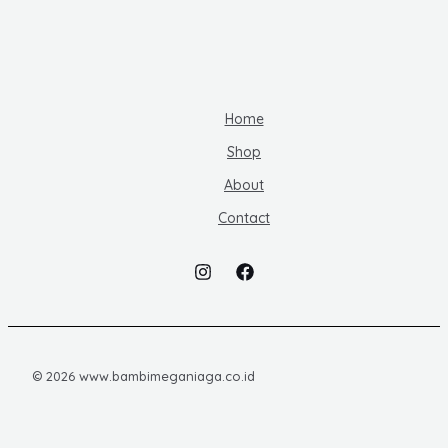
Home
Shop
About
Contact
© 2026 www.bambimeganiaga.co.id