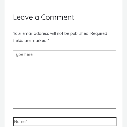
Leave a Comment
Your email address will not be published.
Required
fields are marked
*
Type
here..
Name*