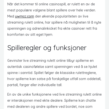
Når det kommer til online casinospill, er rulett en av de
mest populære valgene blant spillere over hele verden.
Med
uwmcc.com
den økende populariteten av live
streaming rulett online, har spillere nå muligheten til å nyte
spenningen og adrenalinkicket fra ekte casinoer rett fra
komforten av sitt eget hjem.
Spilleregler og funksjoner
Gevinster live streaming rulett online tilbyr spillerne en
autentisk casinofølelse samt spenningen ved å se hjulet
spinne i sanntid. Spillet følger de klassiske rulettreglene,
hvor spillerne kan satse på forskjellige utfall som oddetall,
partall, farger eller individuelle tall.
En av de unike funksjonene ved live streaming rulett online
er interaksjonen med ekte dealere. Spillerne kan chatte
med dealeren og andre spillere ved bordet, noe som