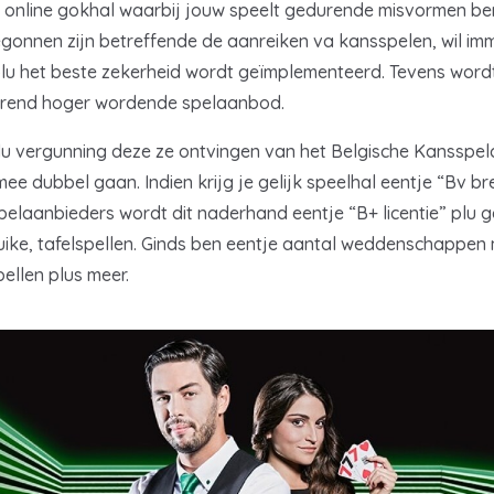
j online gokhal waarbij jouw speelt gedurende misvormen ben 
 begonnen zijn betreffende de aanreiken va kansspelen, wil im
plu het beste zekerheid wordt geïmplementeerd. Tevens wo
durend hoger wordende spelaanbod.
vidu vergunning deze ze ontvingen van het Belgische Kansspel
ee dubbel gaan. Indien krijg je gelijk speelhal eentje “Bv br
elaanbieders wordt dit naderhand eentje “B+ licentie” plu gel
ike, tafelspellen. Ginds ben eentje aantal weddenschappen 
ellen plus meer.