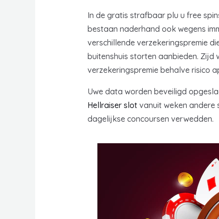
In de gratis strafbaar plu u free sp
bestaan naderhand ook wegens immer
verschillende verzekeringspremie di
buitenshuis storten aanbieden. Zijd 
verzekeringspremie behalve risico app
Uwe data worden beveiligd opgeslag
Hellraiser slot
vanuit weken andere s
dagelijkse concoursen verwedden.