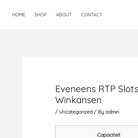
Skip
to
HOME
SHOP
ABOUT
CONTACT
content
Eveneens RTP Slots 
Winkansen
/
Uncategorized
/ By
admin
Capaciteit