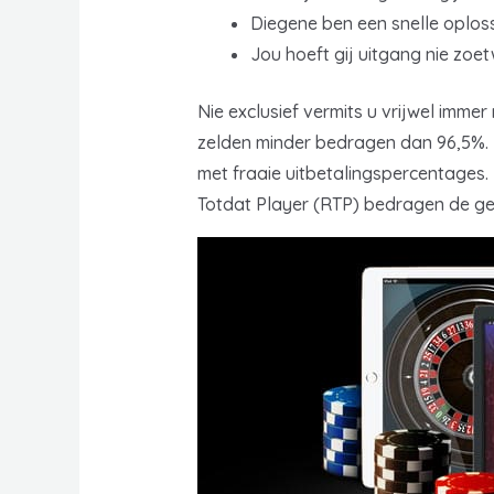
Diegene ben een snelle oplos
Jou hoeft gij uitgang nie zoe
Nie exclusief vermits u vrijwel imm
zelden minder bedragen dan 96,5%. 
met fraaie uitbetalingspercentages. 
Totdat Player (RTP) bedragen de ge