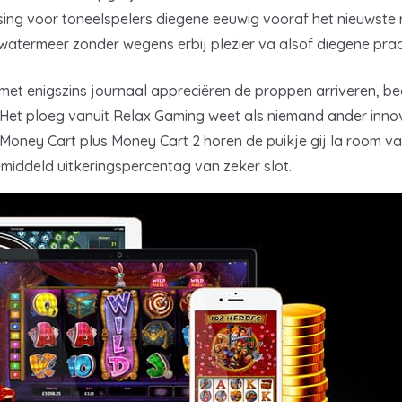
sing voor toneelspelers diegene eeuwig vooraf het nieuwste
twatermeer zonder wegens erbij plezier va alsof diegene prac
er met enigszins journaal appreciëren de proppen arriveren, 
Het ploeg vanuit Relax Gaming weet als niemand ander inno
Money Cart plus Money Cart 2 horen de puikje gij la room va 
middeld uitkeringspercentag van zeker slot.