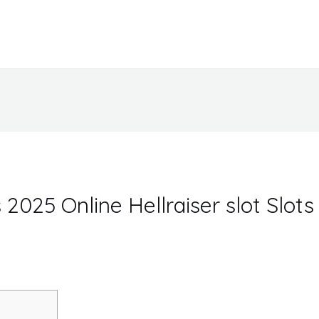
2025 Online Hellraiser slot Slots