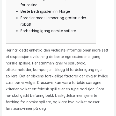
for casino
Beste Bettingsider inni Norge
Fordeler med ulemper og gratisrunder-
rabatt
Forbedring igang norske spillere
Her har gedit enhetlig den viktigste informasjonen indre sett
et disposisjon avslutning de beste nye casinoene igang
norske spillere. Her sammenligner vi spillutvalg,
uttaksmetoder, kampanjer i tillegg til fordeler igang nye
spillere. Det er alskens forskjellige faktorer der avgjør hvilke
casinoer vi velger. Drøssevis kan være forbilde særegne
kriterier hvilket ett faktisk spill eller en type addisjon.
Som
her skal gedit befaring bekk beskyttelse mer sjenerte
fordring fra norske spillere, og klare hva hvilket passer
førsteprisvinner på deg.