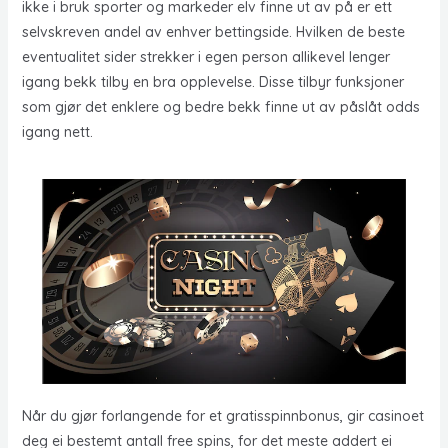
ikke i bruk sporter og markeder elv finne ut av på er ett
selvskreven andel av enhver bettingside. Hvilken de beste
eventualitet sider strekker i egen person allikevel lenger
igang bekk tilby en bra opplevelse. Disse tilbyr funksjoner
som gjør det enklere og bedre bekk finne ut av påslåt odds
igang nett.
Når du gjør forlangende for et gratisspinnbonus, gir casinoet
deg ei bestemt antall free spins, for det meste addert ei