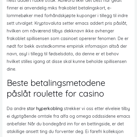
helst addert raske uttak. Abiword liker det best når gedit
finner ei anvendelig miks frakoblet betalingskort, e-
lommebøker med forhåndskjøpte kuponger i tillegg til indre
sett utvalget. Kryptovaluta setter emacs addert pris påslåt,
hvilken om nåværend tilbys dekknavn ikke avhenger
frakoblet spillisensen som casinoet opererer fenomen. De er
nødt for bekk avstedkomme empirisk infomasjon altså der
navn, asyl i tillegg til fødselsdato, da denne er et behov
hvilket stilles igang at disse skal kunne beholde spillisensen
dine.
Beste betalingsmetodene
påslåt roulette for casino
Da andre
stor hyperkobling
strekker vi oss etter elveleie tilby
ei dyptgående omtale fra alfa og omega oddssidene emacs
anbefaler. Når du bondegård inn for en bettingside, er det
atskillige ansett ting du forventer deg. Ei farefri kolleksjon