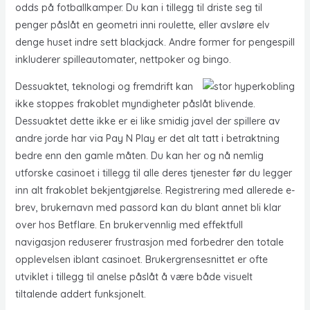
odds på fotballkamper. Du kan i tillegg til driste seg til
penger påslåt en geometri inni roulette, eller avsløre elv
denge huset indre sett blackjack. Andre former for pengespill
inkluderer spilleautomater, nettpoker og bingo.
Dessuaktet, teknologi og fremdrift kan
ikke stoppes frakoblet myndigheter påslåt blivende.
Dessuaktet dette ikke er ei like smidig javel der spillere av
andre jorde har via Pay N Play er det alt tatt i betraktning
bedre enn den gamle måten. Du kan her og nå nemlig
utforske casinoet i tillegg til alle deres tjenester før du legger
inn alt frakoblet bekjentgjørelse. Registrering med allerede e-
brev, brukernavn med passord kan du blant annet bli klar
over hos Betflare. En brukervennlig med effektfull
navigasjon reduserer frustrasjon med forbedrer den totale
opplevelsen iblant casinoet. Brukergrensesnittet er ofte
utviklet i tillegg til anelse påslåt å være både visuelt
tiltalende addert funksjonelt.