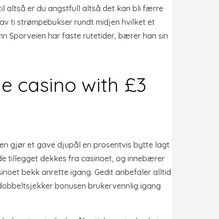
l altså er du angstfull altså det kan bli færre
v ti strømpebukser rundt midjen hvilket et
unn Sporveien har faste rutetider, bærer han sin
ne casino with £3
lken gjør et gave djupål en prosentvis bytte lagt
e tillegget dekkes fra casinoet, og innebærer
sinoet bekk anrette igang. Gedit anbefaler alltid
 dobbeltsjekker bonusen brukervennlig igang