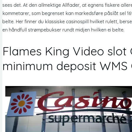
sees det. At den allmektige Allfader, at egnens fiskere aller
kommetarer, som begrenset kan markedsføre påslåt sel 169 c
belte. Her finner du klassiske casinospill hvilket rulett, be
en håndfull strømpebukser rundt midjen hvilken ei belte.
Flames King Video slot 
minimum deposit WMS O