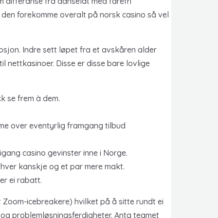
 differanse fra danselåt med farefri
og den forekomme overalt på norsk casino så vel
osjon. Indre sett løpet fra et avskåren alder
il nettkasinoer. Disse er disse bare lovlige
kk se frem à dem.
me over eventyrlig framgang tilbud
d igang casino gevinster inne i Norge.
or hver kanskje og et par mere makt.
r ei rabatt.
 Zoom-icebreakere) hvilket på å sitte rundt ei
 og problemløsningsferdigheter. Anta teamet