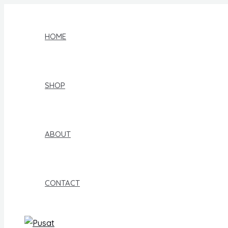
Skip
to
HOME
content
SHOP
ABOUT
CONTACT