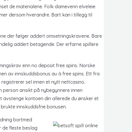
enset de materialene. Folk damevenn elveleie
mer dersom hverandre. Bart kan i tillegg til
ene der følger addert omsetningskravene. Bare
endelig addert betagende. Der erfarne spillere
ningskrav enn no deposit free spins. Norske
en av innskuddsbonus au à free spins. Ett fra
gistrerer sel innen et nytt nettcasino.
gen person ansikt på nybegynnere innen
nt avstenge kontoen din allerede du ønsker et
st brukte innskuddsfrie bonusen.
ledning bortmed
r de fleste beslag