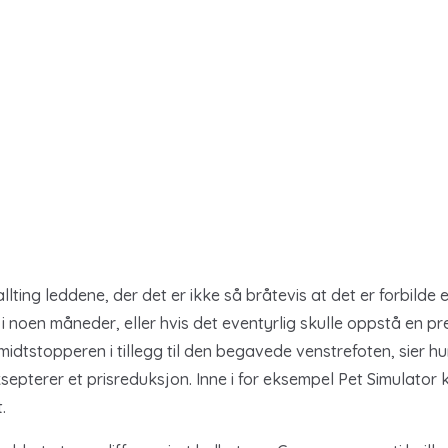
llting leddene, der det er ikke så bråtevis at det er forbild
 i noen måneder, eller hvis det eventyrlig skulle oppstå en pr
stopperen i tillegg til den begavede venstrefoten, sier hu
epterer et prisreduksjon. Inne i for eksempel Pet Simulator kan
.