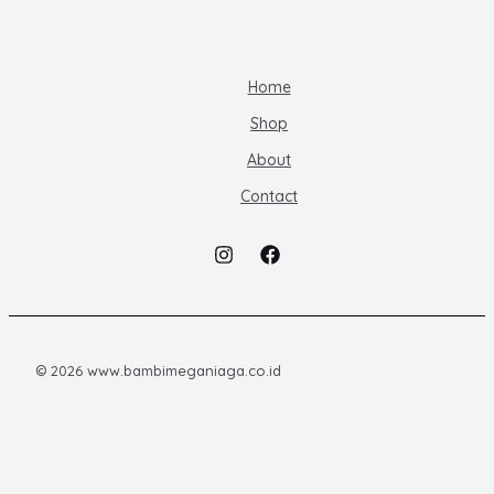
Home
Shop
About
Contact
© 2026 www.bambimeganiaga.co.id