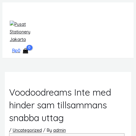
Skip
MAIN
to
MENU
content
Rp
0
Voodoodreams Inte med
hinder sam tillsammans
snabba uttag
/
Uncategorized
/ By
admin