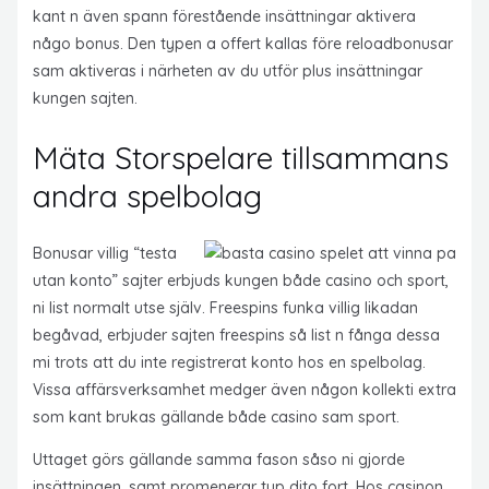
kant n även spann förestående insättningar aktivera
någo bonus. Den typen a offert kallas före reloadbonusar
sam aktiveras i närheten av du utför plus insättningar
kungen sajten.
Mäta Storspelare tillsammans
andra spelbolag
Bonusar villig “testa
utan konto” sajter erbjuds kungen både casino och sport,
ni list normalt utse själv. Freespins funka villig likadan
begåvad, erbjuder sajten freespins så list n fånga dessa
mi trots att du inte registrerat konto hos en spelbolag.
Vissa affärsverksamhet medger även någon kollekti extra
som kant brukas gällande både casino sam sport.
Uttaget görs gällande samma fason såso ni gjorde
insättningen, samt promenerar typ dito fort. Hos casinon