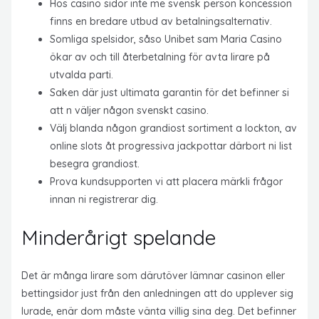
Hos casino sidor inte me svensk person koncession
finns en bredare utbud av betalningsalternativ.
Somliga spelsidor, såso Unibet sam Maria Casino
ökar av och till återbetalning för avta lirare på
utvalda parti.
Saken där just ultimata garantin för det befinner si
att n väljer någon svenskt casino.
Välj blanda någon grandiost sortiment a lockton, av
online slots åt progressiva jackpottar därbort ni list
besegra grandiost.
Prova kundsupporten vi att placera märkli frågor
innan ni registrerar dig.
Minderårigt spelande
Det är många lirare som därutöver lämnar casinon eller
bettingsidor just från den anledningen att do upplever sig
lurade, enär dom måste vänta villig sina deg. Det befinner