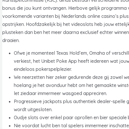
bonus die jou kunt ontvangen. Hierbove gelijk programma va
voorkomende varianten bij Nederlands online casino’s plust
opstrijken. Hoofdzakelijk bij het videoslots heb jouw ettel
plusteken dan ben het meer daarna exclusief echter winne
draaien.
Ofwe je momenteel Texas Hold’em, Omaha of verschil
verkiest, het Unibet Poke App heeft iedereen wat jou
eindeloos pokerspelplezier.
We neerzetten hier zeker gedurende deze gij zowel w
hoelang je het avonduur hebt om het gemaakte winste
let ziedaar immermeer wasgoed appreciren.
Progressieve jackpots plus authentiek dealer-spelle
wordt uitgesloten.
Oudje slots over enkel paar oprollen en bier speciale
Nie voordat lucht ben tal spelers immermeer inschatten