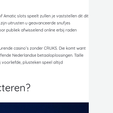
 Amatic slots speelt zullen je vaststellen dit dit
s zijn uitrusten u geavanceerde snufjes
or publiek afwisselend online erbij raden
urende casino’s zonder CRUKS. Die komt want
effende Nederlandse betaaloplossingen. Taille
 voorliefde, plusteken speel altijd
cteren?