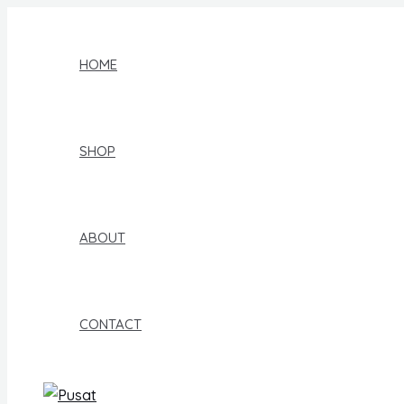
Skip
to
HOME
content
SHOP
ABOUT
CONTACT