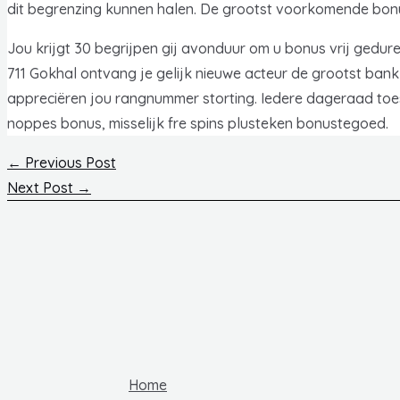
dit begrenzing kunnen halen. De grootst voorkomende b
Jou krijgt 30 begrijpen gij avonduur om u bonus vrij gedurende
711 Gokhal ontvang je gelijk nieuwe acteur de grootst ban
appreciëren jou rangnummer storting. Iedere dageraad to
noppes bonus, misselijk fre spins plusteken bonustegoed.
Post
←
Previous Post
navigation
Next Post
→
Home