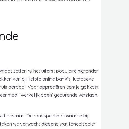
ende
omdat zetten wi het uiterst populaire hieronder
kken van gij liefste online bank’s, lucratieve
khuis aardbol. Voor appreciëren eentje gokkast
g eenmaal ‘werkelijk poen’ gedurende verslaan.
 wilt bestaan. De rondspeelvoorwaarde bij
steken we verwacht diegene wat toneelspeler