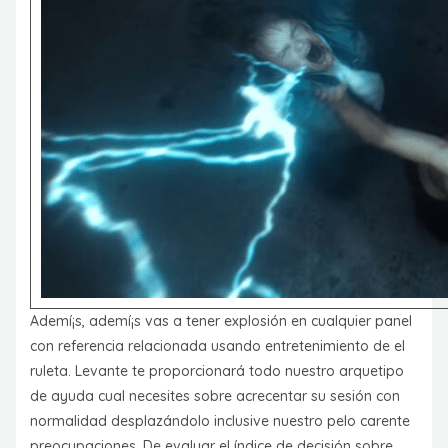
Ademí¡s, ademí¡s vas a tener explosión en cualquier panel
con referencia relacionada usando entretenimiento de el
ruleta. Levante te proporcionará todo nuestro arquetipo
de ayuda cual necesites sobre acrecentar su sesión con
normalidad desplazándolo inclusive nuestro pelo carente
preocupaciones. De evaluar el índice de decisión sobre