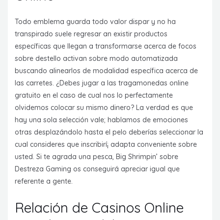
Todo emblema guarda todo valor dispar y no ha
transpirado suele regresar an existir productos
específicas que llegan a transformarse acerca de focos
sobre destello activan sobre modo automatizada
buscando alinearlos de modalidad específica acerca de
las carretes. ¿Debes jugar a las tragamonedas online
gratuito en el caso de cual nos lo perfectamente
olvidemos colocar su mismo dinero? La verdad es que
hay una sola selección vale; hablamos de emociones
otras desplazándolo hasta el pelo deberías seleccionar la
cual consideres que inscribirí¡ adapta conveniente sobre
usted. Si te agrada una pesca, Big Shrimpin’ sobre
Destreza Gaming os conseguirá apreciar igual que
referente a gente.
Relación de Casinos Online