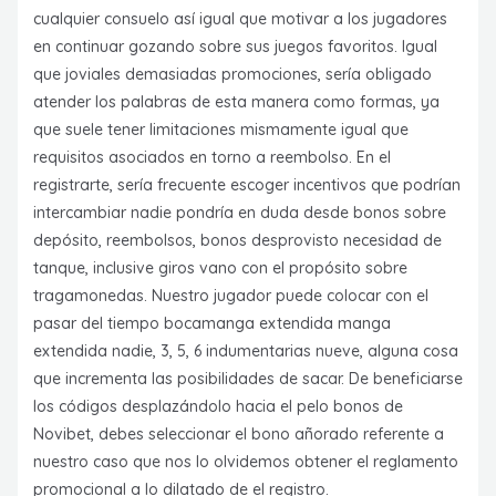
cualquier consuelo así­ igual que motivar a los jugadores
en continuar gozando sobre sus juegos favoritos. Igual
que joviales demasiadas promociones, serí­a obligado
atender los palabras de esta manera­ como formas, ya
que suele tener limitaciones mismamente­ igual que
requisitos asociados en torno a reembolso. En el
registrarte, serí­a frecuente escoger incentivos que podrían
intercambiar nadie pondrí­a en duda desde bonos sobre
depósito, reembolsos, bonos desprovisto necesidad de
tanque, inclusive giros vano con el propósito sobre
tragamonedas. Nuestro jugador puede colocar con el
pasar del tiempo bocamanga extendida manga
extendida nadie, 3, 5, 6 indumentarias nueve, alguna cosa
que incrementa las posibilidades de sacar. De beneficiarse
los códigos desplazándolo hacia el pelo bonos de
Novibet, debes seleccionar el bono añorado referente a
nuestro caso que nos lo olvidemos obtener el reglamento
promocional a lo dilatado de el registro.