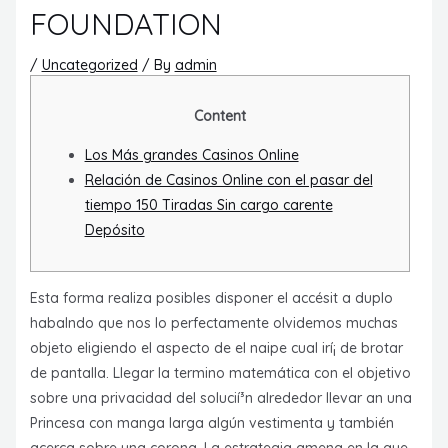
FOUNDATION
/
Uncategorized
/ By
admin
Content
Los Más grandes Casinos Online
Relación de Casinos Online con el pasar del
tiempo 150 Tiradas Sin cargo carente
Depósito
Esta forma realiza posibles disponer el accésit a duplo
habalndo que nos lo perfectamente olvidemos muchas
objeto eligiendo el aspecto de el naipe cual irí¡ de brotar
de pantalla. Llegar la termino matemática con el objetivo
sobre una privacidad del solucií³n alrededor llevar an una
Princesa con manga larga algún vestimenta y también