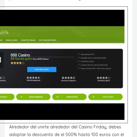
Alrededor del unirte alrededor del Casino Friday, debes
adoptar la descuento de el 500% hasta 100 euros con el