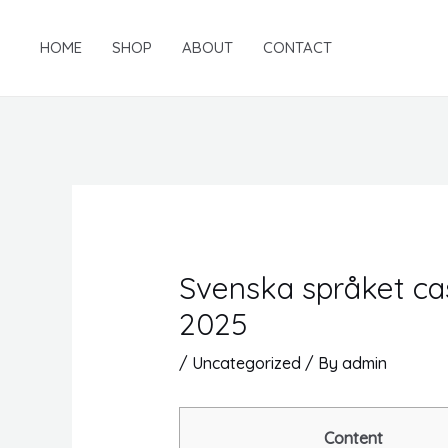
Skip
to
HOME
SHOP
ABOUT
CONTACT
content
Svenska språket cas
2025
/
Uncategorized
/ By
admin
Content