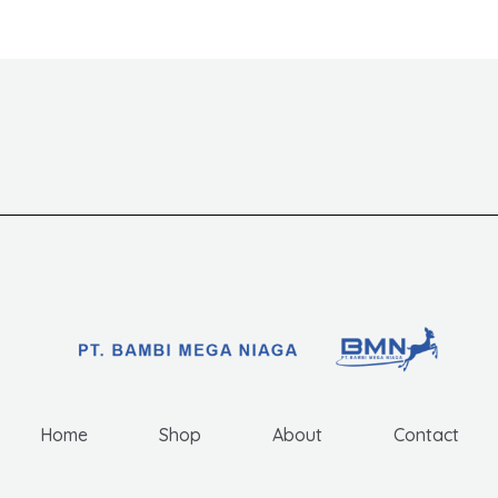
Home
Shop
About
Contact