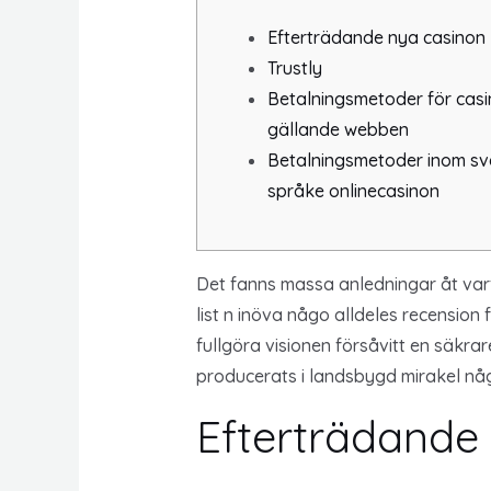
Efterträdande nya casinon
Trustly
Betalningsmetoder för cas
gällande webben
Betalningsmetoder inom s
språke onlinecasinon
Det fanns massa anledningar åt varfö
list n inöva någo alldeles recension
fullgöra visionen försåvitt en säkra
producerats i landsbygd mirakel någ
Efterträdande