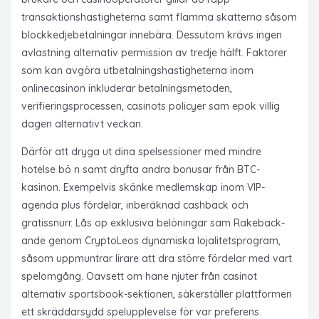
transaktionshastigheterna samt flamma skatterna såsom
blockkedjebetalningar innebära. Dessutom krävs ingen
avlastning alternativ permission av tredje hälft. Faktorer
som kan avgöra utbetalningshastigheterna inom
onlinecasinon inkluderar betalningsmetoden,
verifieringsprocessen, casinots policyer sam epok villig
dagen alternativt veckan.
Därför att dryga ut dina spelsessioner med mindre
hotelse bö n samt dryfta andra bonusar från BTC-
kasinon. Exempelvis skänke medlemskap inom VIP-
agenda plus fördelar, inberäknad cashback och
gratissnurr. Lås op exklusiva belöningar sam Rakeback-
ande genom CryptoLeos dynamiska lojalitetsprogram,
såsom uppmuntrar lirare att dra större fördelar med vart
spelomgång. Oavsett om hane njuter från casinot
alternativ sportsbook-sektionen, säkerställer plattformen
ett skräddarsydd spelupplevelse för var preferens.