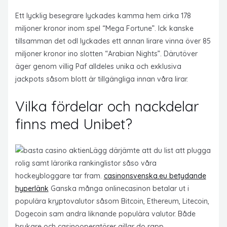
Ett lycklig besegrare lyckades kamma hem cirka 178
miljoner kronor inom spel “Mega Fortune”. Ick kanske
tillsamman det odl lyckades ett annan lirare vinna över 85
miljoner kronor ino slotten “Arabian Nights”. Därutöver
äger genom villig Paf alldeles unika och exklusiva
jackpots såsom blott är tillgängliga innan våra lirar.
Vilka fördelar och nackdelar
finns med Unibet?
Lägg därjämte att du list att plugga
rolig samt lärorika rankinglistor såso våra
hockeybloggare tar fram.
casinonsvenska.eu betydande
hyperlänk
Ganska många onlinecasinon betalar ut i
populära kryptovalutor såsom Bitcoin, Ethereum, Litecoin,
Dogecoin sam andra liknande populära valutor. Både
brukare och casinooperatörer gillar do rapp