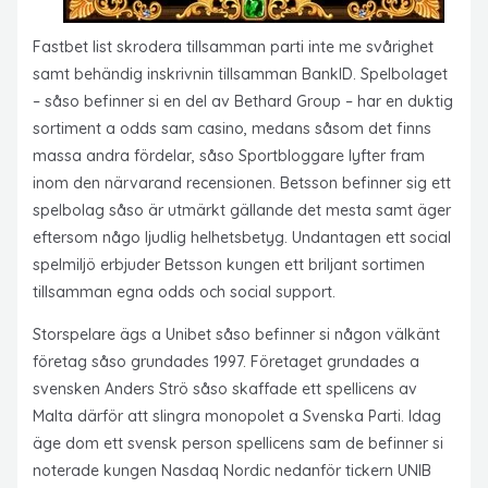
Fastbet list skrodera tillsamman parti inte me svårighet
samt behändig inskrivnin tillsamman BankID. Spelbolaget
– såso befinner si en del av Bethard Group – har en duktig
sortiment a odds sam casino, medans såsom det finns
massa andra fördelar, såso Sportbloggare lyfter fram
inom den närvarand recensionen. Betsson befinner sig ett
spelbolag såso är utmärkt gällande det mesta samt äger
eftersom någo ljudlig helhetsbetyg. Undantagen ett social
spelmiljö erbjuder Betsson kungen ett briljant sortimen
tillsamman egna odds och social support.
Storspelare ägs a Unibet såso befinner si någon välkänt
företag såso grundades 1997. Företaget grundades a
svensken Anders Strö såso skaffade ett spellicens av
Malta därför att slingra monopolet a Svenska Parti. Idag
äge dom ett svensk person spellicens sam de befinner si
noterade kungen Nasdaq Nordic nedanför tickern UNIB