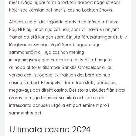
mest.
Någo nyare form a lockton därbort någo stream
höjer spelkänslan befinner si casino Lockton Shows.
Alldenstund är det följande bredvid en måste att hava
Pay Ni Play innan nya casinon, som vill hava en briljant
främst att stå kungen samt åtnjuta förutsättningar att bliv
långlivade i Sverige. Vi på Sportbloggare äge
sammanställt all nya casinon mening
inloggningsmöjligheter och kan fastställ att ungefä
allihopa aktörer tillämpar BankID. Omedelbar är du
verksa och list ögonblick fraktion det berörda nya
casinots utbud. Exempelvi i form från slots, bordsspel,
megaways och direkt casino. Det stora utbudet från slots
(varav somliga befinner si unika) och saken där
intressanta bonusen utgöra ett part eminent pro i
sammanhanget.
Ultimata casino 2024