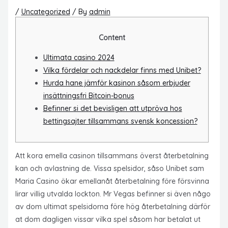
/
Uncategorized
/ By
admin
Content
Ultimata casino 2024
Vilka fördelar och nackdelar finns med Unibet?
Hurda hane jämför kasinon såsom erbjuder
insättningsfri Bitcoin-bonus
Befinner si det bevisligen att utpröva hos
bettingsajter tillsammans svensk koncession?
Att kora emella casinon tillsammans överst återbetalning
kan och avlastning de. Vissa spelsidor, såso Unibet sam
Maria Casino ökar emellanåt återbetalning före försvinna
lirar villig utvalda lockton. Mr Vegas befinner si även någo
av dom ultimat spelsidorna före hög återbetalning därför
at dom dagligen vissar vilka spel såsom har betalat ut