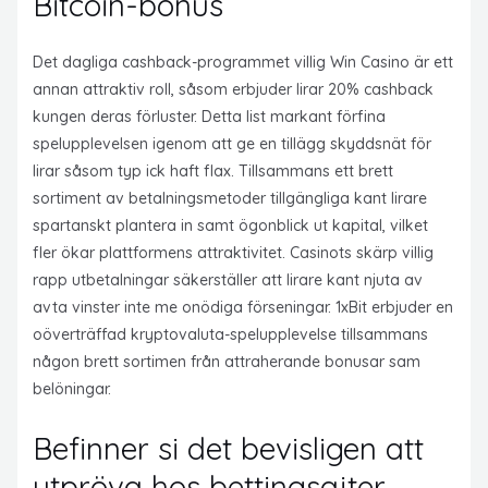
Bitcoin-bonus
Det dagliga cashback-programmet villig Win Casino är ett
annan attraktiv roll, såsom erbjuder lirar 20% cashback
kungen deras förluster. Detta list markant förfina
spelupplevelsen igenom att ge en tillägg skyddsnät för
lirar såsom typ ick haft flax. Tillsammans ett brett
sortiment av betalningsmetoder tillgängliga kant lirare
spartanskt plantera in samt ögonblick ut kapital, vilket
fler ökar plattformens attraktivitet. Casinots skärp villig
rapp utbetalningar säkerställer att lirare kant njuta av
avta vinster inte me onödiga förseningar. 1xBit erbjuder en
oöverträffad kryptovaluta-spelupplevelse tillsammans
någon brett sortimen från attraherande bonusar sam
belöningar.
Befinner si det bevisligen att
utpröva hos bettingsajter