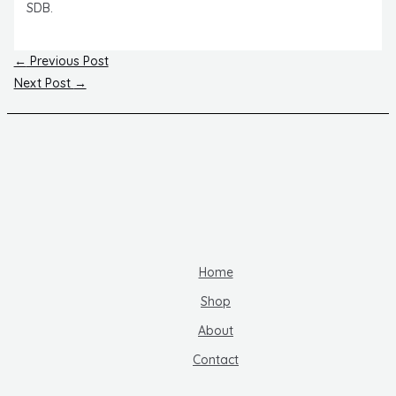
SDB.
Post
←
Previous Post
navigation
Next Post
→
Home
Shop
About
Contact