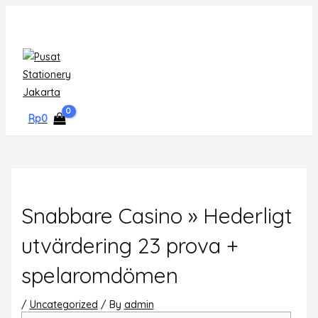
Skip
MAIN
to
MENU
content
Rp
0
Snabbare Casino » Hederligt
utvärdering 23 prova +
spelaromdömen
/
Uncategorized
/ By
admin