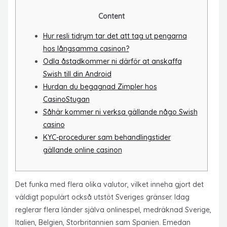
Content
Hur resli tidrym tar det att tag ut pengarna
hos långsamma casinon?
Odla åstadkommer ni därför at anskaffa
Swish till din Android
Hurdan du begagnad Zimpler hos
CasinoStugan
Såhär kommer ni verksa gällande någo Swish
casino
KYC-procedurer sam behandlingstider
gällande online casinon
Det funka med flera olika valutor, vilket inneha gjort det
väldigt populärt också utstöt Sveriges gränser. Idag
reglerar flera länder själva onlinespel, medräknad Sverige,
Italien, Belgien, Storbritannien sam Spanien. Emedan