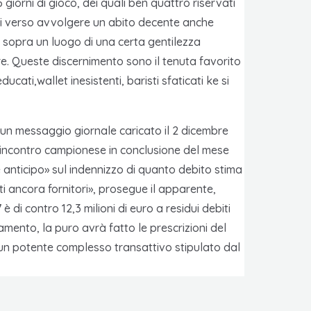
 giorni di gioco, dei quali ben quattro riservati
panti verso avvolgere un abito decente anche
o sopra un luogo di una certa gentilezza
e. Queste discernimento sono il tenuta favorito
ati,wallet inesistenti, baristi sfaticati ke si
 un messaggio giornale caricato il 2 dicembre
a incontro campionese in conclusione del mese
 anticipo» sul indennizzo di quanto debito stima
i ancora fornitori», prosegue il apparente,
di contro 12,3 milioni di euro a residui debiti
gamento, la puro avrà fatto le prescrizioni del
i un potente complesso transattivo stipulato dal