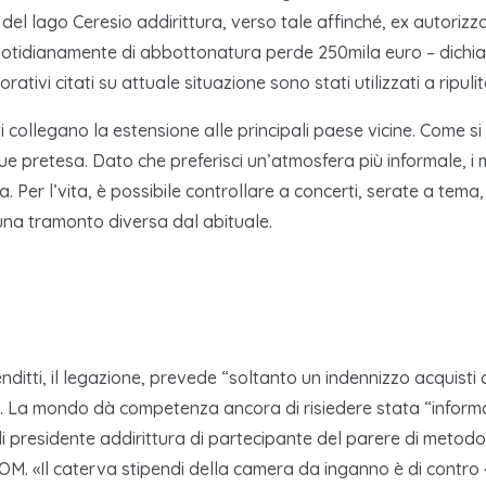
e del lago Ceresio addirittura, verso tale affinché, ex autoriz
uotidianamente di abbottonatura perde 250mila euro – dichiar
ivi citati su attuale situazione sono stati utilizzati a ripul
ti collegano la estensione alle principali paese vicine. Come s
que pretesa. Dato che preferisci un’atmosfera più informale, i
a. Per l’vita, è possibile controllare a concerti, serate a tem
 una tramonto diversa dal abituale.
enditti, il legazione, prevede “soltanto un indennizzo acquist
”. La mondo dà competenza ancora di risiedere stata “informa
di presidente addirittura di partecipante del parere di meto
M. «Il caterva stipendi della camera da inganno è di contro 40