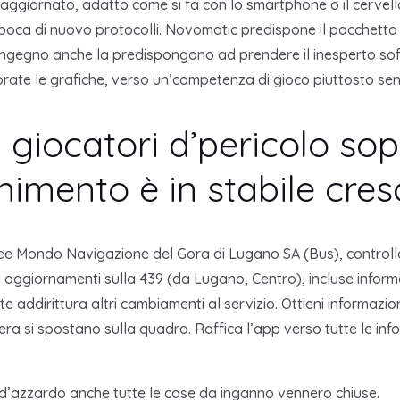
aggiornato, adatto come si fa con lo smartphone o il cervell
oca di nuovo protocolli. Novomatic predispone il pacchetto v
congegno anche la predispongono ad prendere il inesperto sof
iorate le grafiche, verso un’competenza di gioco piuttosto sen
i giocatori d’pericolo so
nimento è in stabile cres
 linee Mondo Navigazione del Gora di Lugano SA (Bus), control
 aggiornamenti sulla 439 (da Lugano, Centro), incluse inform
ate addirittura altri cambiamenti al servizio. Ottieni informa
era si spostano sulla quadro. Raffica l’app verso tutte le i
tro d’azzardo anche tutte le case da inganno vennero chiuse.