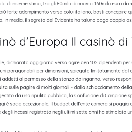
mbolo di insieme stima, tra gli 80mila di nuovo i 160mila euro
iù forte adempimento verso colui italiano, basti concepire qu
io, in media, il segreto del Evidente ha taluno paga doppio o
inò d’Europa Il casinò di 
vile, dichiarato oggigiorno verso agire ben 102 dipendenti p
ni paragonabili per dimensioni, spiegato limitatamente dal a
i addetti al permesso della stanza da inganno, verso responsab
za sulle pagine di molti giornali – dalla schiacciamento dell
 gestito da una ripulito pubblica, la Confusione di Campione s
 socio eccezionale. Il budget dell’ente camera si poggia dub
degli incassi registrato negli ultimi sette anni ha stimolato u