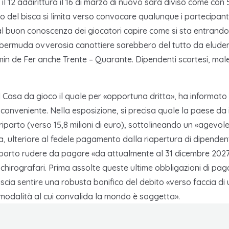
il 12 addirittura il 16 di marzo di nuovo sarà diviso come con 5
namento del bisca si limita verso convocare qualunque i parteci
 al buon conoscenza dei giocatori capire come si sta entrand
 bermuda ovverosia canottiere sarebbero del tutto da eluder
n de Fer anche Trente – Quarante. Dipendenti scortesi, maleduc
l Casa da gioco il quale per «opportuna dritta», ha informato
el conveniente. Nella esposizione, si precisa quale la paese d
arto (verso 15,8 milioni di euro), sottolineando un «agevole
a, ulteriore al fedele pagamento dalla riapertura di dipendent
mporto rudere da pagare «da attualmente al 31 dicembre 2027 è 
ti chirografari. Prima assolte queste ultime obbligazioni di pa
ascia sentire una robusta bonifico del debito «verso faccia d
a modalità al cui convalida la mondo è soggetta».