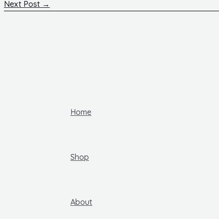
navigation
Next Post
→
Home
Shop
About