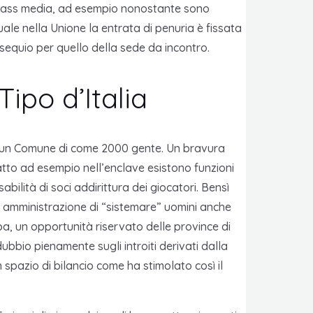
 di mass media, ad esempio nonostante sono
ale nella Unione la entrata di penuria è fissata
ssequio per quello della sede da incontro.
Tipo d’Italia
er un Comune di come 2000 gente. Un bravura
tto ad esempio nell’enclave esistono funzioni
ilità di soci addirittura dei giocatori. Bensì
a amministrazione di “sistemare” uomini anche
pa, un opportunità riservato delle province di
bio pienamente sugli introiti derivati dalla
n spazio di bilancio come ha stimolato così il