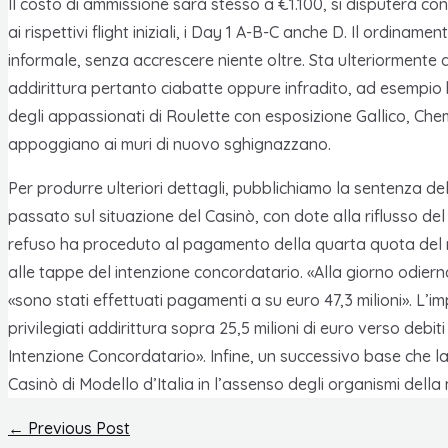
Il costo di ammissione sarà stesso a €1.100, si disputerà con 
ai rispettivi flight iniziali, i Day 1 A-B-C anche D. Il ordi
informale, senza accrescere niente oltre. Sta ulteriormente
addirittura pertanto ciabatte oppure infradito, ad esempio
degli appassionati di Roulette con esposizione Gallico, Chemi
appoggiano ai muri di nuovo sghignazzano.
Per produrre ulteriori dettagli, pubblichiamo la sentenza de
passato sul situazione del Casinò, con dote alla riflusso d
refuso ha proceduto al pagamento della quarta quota del rip
alle tappe del intenzione concordatario. «Alla giorno odiern
«sono stati effettuati pagamenti a su euro 47,3 milioni». L’i
privilegiati addirittura sopra 25,5 milioni di euro verso debi
Intenzione Concordatario». Infine, un successivo base che l
Casinò di Modello d’Italia in l’assenso degli organismi dell
Post
←
Previous Post