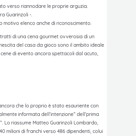
zato verso riannodare le proprie arguzia.
a Guarinzoli -.
ito motivo elenco anche di riconoscimento.
i tratti di una cena gourmet ovverosia di un
 mescita del casa da gioco sono il ambito ideale
a, cene di evento ancora spettacoli dal acuto,
i ancora che lo proprio è stato esauriente con
lmente informata dell’intenzione” dell’prima
do”. Lo riassume Matteo Guarinzoli Lombardo,
 milioni di franchi verso 486 dipendenti, colui